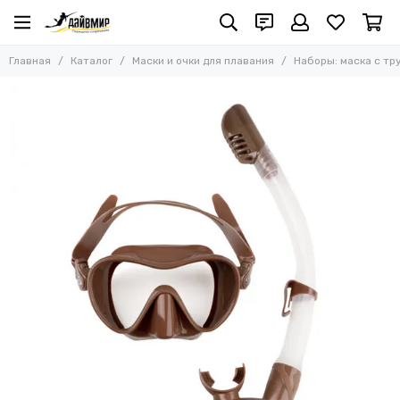
Маски и очки для плавания
Главная
Каталог
Маски и очки для плавания
Наборы: маска с тр
Все товары
Маски для подводной охоты и фридайвинга
Маски для дайвинга и сноркелинга
Полнолицевые маски
Очки для плавания
Наборы: маска с трубкой
Наборы: маска, трубка, ласты
Аксессуары для масок
Маски со сменными линзами с диоптриями
Сменные линзы с диоптриями
Маски с цветным силиконом
Маски с прозрачным силиконом
Маски с черным силиконом
Аксессуары для очков