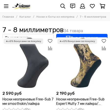
Носки и боты из неопрена
Главная
Каталог
Носки и боты из неопрена
7 - 8 миллиметров
Все товары
1 - 3,5 миллиметра
7 - 8 миллиметров
4 - 6 миллиметров
7 - 8 миллиметров
Фильтр товаров
9 миллиметров
10 миллиметров
2 590 руб
2 190 руб
Носки неопреновые Free-Sub 7
Носки неопреновые Free-Sub
мм smoothskin/лайкра
Expert Multy 7 мм лайкра/
лайкра
0
0