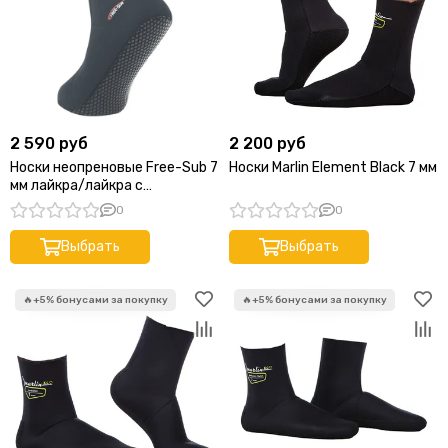
2 590 руб
2 200 руб
Носки неопреновые Free-Sub 7
Носки Marlin Element Black 7 мм
мм лайкра/лайкра с
обтюратором waterlock
0
0
Выбрать
Выбрать