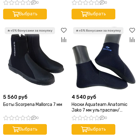
0
0
Выбрать
Выбрать
5 560 руб
4 540 руб
Боты Scorpena Mallorca 7 мм
Носки Aquateam Anatomic
Jako 7 мм ультраспан/
открытая черные
0
0
Выбрать
Выбрать