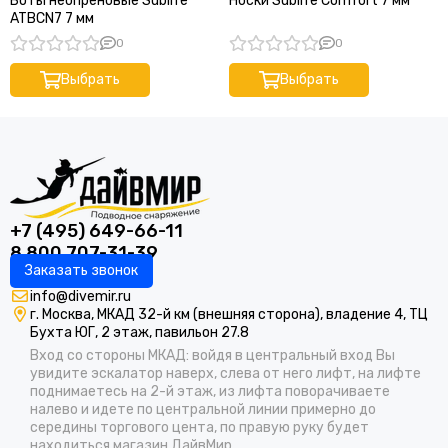
Боты неопреновые Sublife
Носки Sublife Comfort 7 мм
ATBCN7 7 мм
0
0
Выбрать
Выбрать
+7 (495) 649-66-11
8 800 707-31-39
Заказать звонок
info@divemir.ru
г. Москва, МКАД 32-й км (внешняя сторона), владение 4, ТЦ
Бухта ЮГ, 2 этаж, павильон 27.8
Вход со стороны МКАД: войдя в центральный вход Вы
увидите эскалатор наверх, слева от него лифт, на лифте
поднимаетесь на 2-й этаж, из лифта поворачиваете
налево и идете по центральной линии примерно до
середины торгового цента, по правую руку будет
находиться магазин ДайвМир.