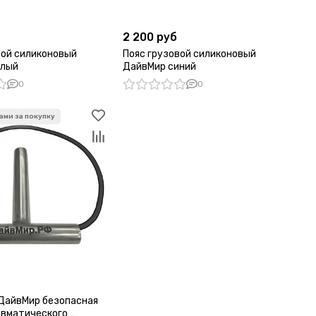
2 200 руб
вой силиконовый
Пояс грузовой силиконовый
елый
ДайвМир синий
0
0
ДайвМир безопасная
евматического