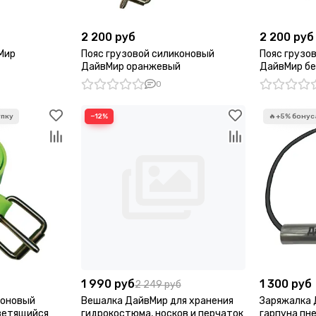
2 200 руб
2 200 руб
Мир
Пояс грузовой силиконовый
Пояс грузо
ДайвМир оранжевый
ДайвМир б
0
−12%
1 990 руб
1 300 руб
2 249 руб
коновый
Вешалка ДайвМир для хранения
Заряжалка 
ветящийся
гидрокостюма, носков и перчаток
гарпуна пн