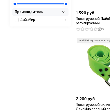
Производитель
1 390 руб
Пояс грузовой Дайв
ДайвМир
7
регулируемый
0
2 200 руб
Пояс грузовой сили
ДайвМир зеленый с