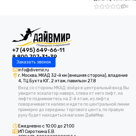
0
+7 (495) 649-66-11
8 800 707-31-39
Заказать звонок
info@divemir.ru
г. Москва, МКАД 32-й км (внешняя сторона), владение
4, ТЦ Бухта ЮГ, 2 этаж, павильон 27.8
Вход со стороны МКАД: войдя в центральный вход Вы
увидите эскалатор наверх, слева от него лифт, на
лифте поднимаетесь на 2-й этаж, из лифта
поворачиваете налево и идете по центральной линии
примерно до середины торгового цента, по правую
руку будет находиться магазин ДайвМир.
Ежедневно с 10:00 до 21:00
ИП Сироткина Е.В.