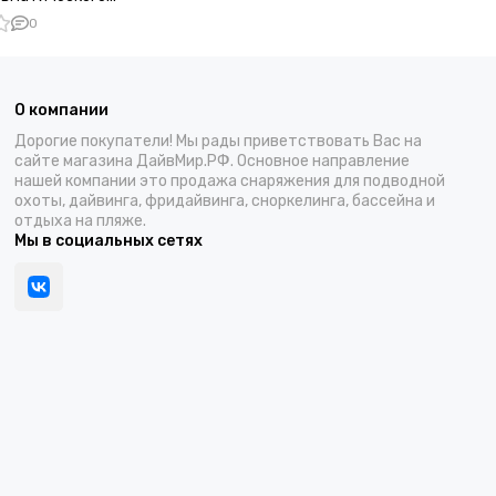
 ружья 14 мм
0
О компании
Дорогие покупатели! Мы рады приветствовать Вас на
сайте магазина ДайвМир.РФ. Основное направление
нашей компании это продажа снаряжения для подводной
охоты, дайвинга, фридайвинга, сноркелинга, бассейна и
отдыха на пляже.
Мы в социальных сетях