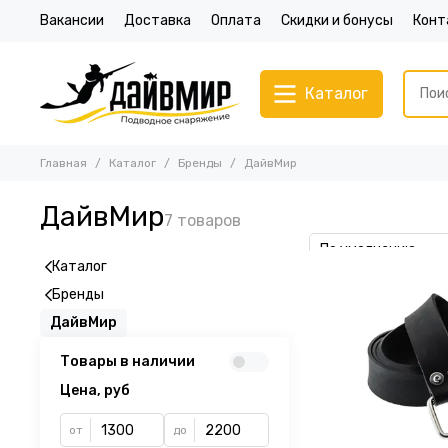
Вакансии
Доставка
Оплата
Скидки и бонусы
Конт
Каталог
Главная
Каталог
Бренды
ДайвМир
ДайвМир
Каталог
Бренды
ДайвМир
Товары в наличии
Цена, руб
от
до