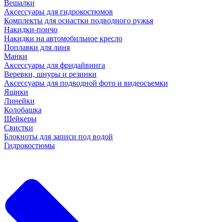
Вешалки
Аксессуары для гидрокостюмов
Комплекты для оснастки подводного ружья
Накидки-пончо
Накидки на автомобильное кресло
Поплавки для линя
Манки
Аксессуары для фридайвинга
Веревки, шнуры и резинки
Аксессуары для подводной фото и видеосъемки
Ящики
Линейки
Колобашка
Шейкеры
Свистки
Блокноты для записи под водой
Гидрокостюмы