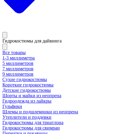
Гидрокостюмы для дайвинга
Все товары
1-3 миллиметра
5 миллиметров
7 миллиметров
9 миллиметров
Сухие гидрокостюмы
Короткие гидрокостюмы
Детские гидрокостюмы
Шорты и майки из неопрена
Гидроодежда из лайкры
Гульфики
Шлемы и подшлемники из неопрена
Утеплители и поддевки
Гидрокостюмы для триатлона
Гидрокостюмы для свимран
Перчатки и рукавицы