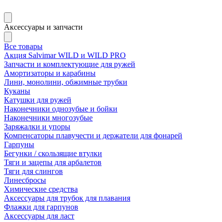
Аксессуары и запчасти
Все товары
Акция Salvimar WILD и WILD PRO
Запчасти и комплектующие для ружей
Амортизаторы и карабины
Лини, монолини, обжимные трубки
Куканы
Катушки для ружей
Наконечники однозубые и бойки
Наконечники многозубые
Заряжалки и упоры
Компенсаторы плавучести и держатели для фонарей
Гарпуны
Бегунки / скользящие втулки
Тяги и зацепы для арбалетов
Тяги для слингов
Линесбросы
Химические средства
Аксессуары для трубок для плавания
Флажки для гарпунов
Аксессуары для ласт