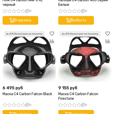
Нож C4 Carbon NAIFU XL
Калоши C4 Carbon 400 Серии
черный
Белые
0
0
В корзину
Выбрать
6 495 руб
9 155 руб
Маска C4 Carbon Falcon Black
Маска C4 Carbon Falcon
Firestone
0
0