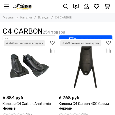
Бренды
Главная
Каталог
Бренды
C4 CARBON
Все товары
Borne
C4 CARBON
Free-Sub
SevenSub
Фильтр товаров
MARLIN
SALVIMAR
AquaTeam
PELENGAS
C4 CARBON
H.Dessault (C4 Carbon)
OMER
HYDRA
SARGAN
6 384 руб
6 768 руб
MVD
Калоши C4 Carbon Anatomic
Калоши C4 Carbon 400 Серии
FEREI
Черные
Черныe
LIITOKALA
0
0