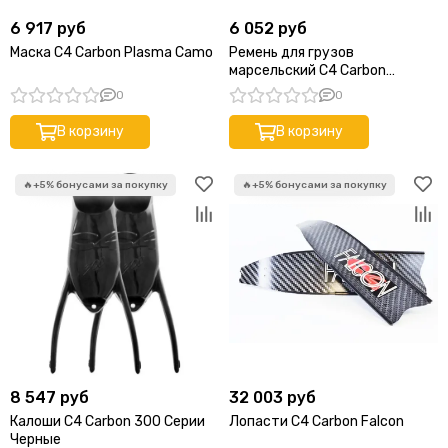
Renata
6 917 руб
6 052 руб
Сибиар
Маска C4 Carbon Plasma Camo
Ремень для грузов
KatranSub
марсельский C4 Carbon
Marseillaise Black
Akuana
0
0
Phelps
В корзину
В корзину
8 547 руб
32 003 руб
Калоши C4 Carbon 300 Серии
Лопасти C4 Carbon Falcon
Черные