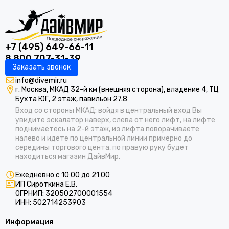
+7 (495) 649-66-11
8 800 707-31-39
Заказать звонок
info@divemir.ru
г. Москва, МКАД 32-й км (внешняя сторона), владение 4, ТЦ
Бухта ЮГ, 2 этаж, павильон 27.8
Вход со стороны МКАД: войдя в центральный вход Вы
увидите эскалатор наверх, слева от него лифт, на лифте
поднимаетесь на 2-й этаж, из лифта поворачиваете
налево и идете по центральной линии примерно до
середины торгового цента, по правую руку будет
находиться магазин ДайвМир.
Ежедневно с 10:00 до 21:00
ИП Сироткина Е.В.
ОГРНИП: 320502700001554
ИНН: 502714253903
Информация