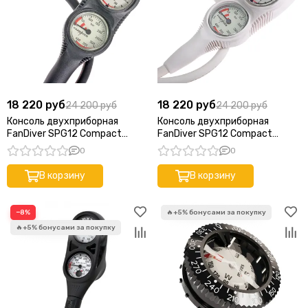
18 220 руб
18 220 руб
24 200 руб
24 200 руб
Консоль двухприборная
Консоль двухприборная
FanDiver SPG12 Compact
FanDiver SPG12 Compact
(манометр 400 бар +
(манометр 400 бар +
0
0
глубиномер) черный
глубиномер) белый
В корзину
В корзину
−8%