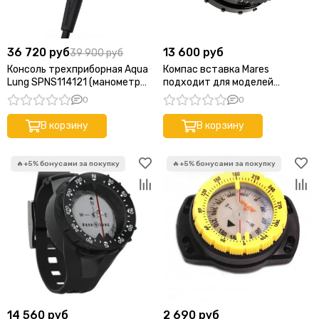
36 720 руб
13 600 руб
39 900 руб
Консоль трехприборная Aqua
Компас вставка Mares
Lung SPNS114121 (манометр
подходит для моделей
350 бар + глубиномер +
Mission3 И Mission2
0
0
компас)
В корзину
В корзину
14 560 руб
2 690 руб