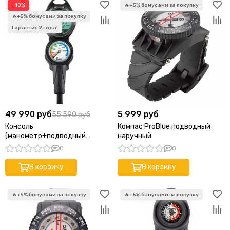
−10%
49 990 руб
5 999 руб
55 590 руб
Консоль
Компас ProBlue подводный
(манометр+подводный
наручный
компьютер) Cressi Donatello
0
0
KS870210 для дайвинга
В корзину
В корзину