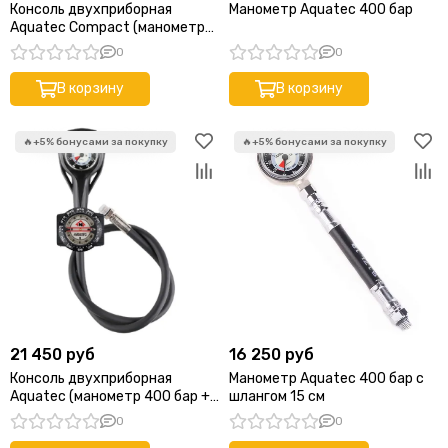
Консоль двухприборная
Манометр Aquatec 400 бар
Aquatec Compact (манометр
350 бар + глубиномер)
0
0
В корзину
В корзину
21 450 руб
16 250 руб
Консоль двухприборная
Манометр Aquatec 400 бар с
Aquatec (манометр 400 бар +
шлангом 15 см
компас)
0
0