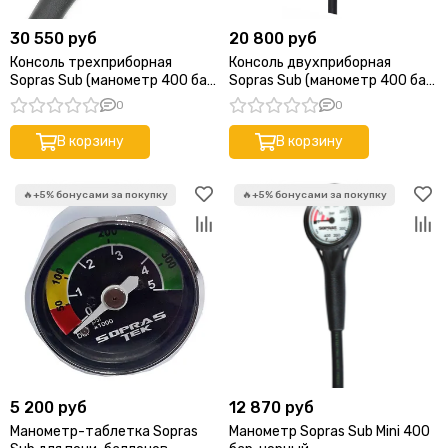
30 550 руб
20 800 руб
Консоль трехприборная
Консоль двухприборная
Sopras Sub (манометр 400 бар
Sopras Sub (манометр 400 бар
+ глубиномер + компас)
+ компас)
0
0
В корзину
В корзину
5 200 руб
12 870 руб
Манометр-таблетка Sopras
Манометр Sopras Sub Mini 400