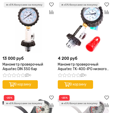
13 000 руб
4 200 руб
Манометр проверочный
Манометр проверочный
Aquatec DIN 350 бар
Aquatec TK-400-IPG низкого
давления. 20 бар
0
0
В корзину
В корзину
−25%
−25%