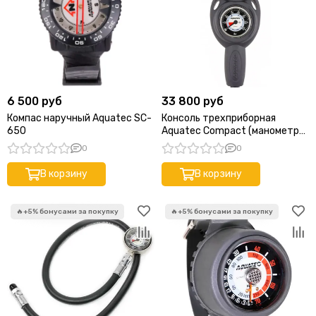
6 500 руб
33 800 руб
Компас наручный Aquatec SC-
Консоль трехприборная
650
Aquatec Compact (манометр
350 бар + глубиномер +
0
0
компас)
В корзину
В корзину