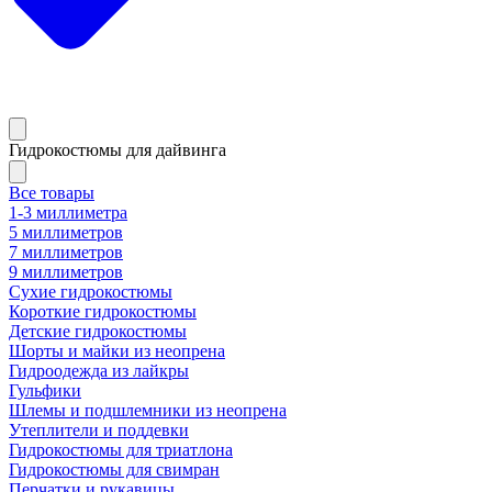
Гидрокостюмы для дайвинга
Все товары
1-3 миллиметра
5 миллиметров
7 миллиметров
9 миллиметров
Сухие гидрокостюмы
Короткие гидрокостюмы
Детские гидрокостюмы
Шорты и майки из неопрена
Гидроодежда из лайкры
Гульфики
Шлемы и подшлемники из неопрена
Утеплители и поддевки
Гидрокостюмы для триатлона
Гидрокостюмы для свимран
Перчатки и рукавицы