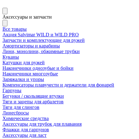
Аксессуары и запчасти
Все товары
Акция Salvimar WILD и WILD PRO
Запчасти и комплектующие для ружей
Амортизаторы и карабины
Лини, монолини, обжимные трубки
Куканы
Катушки для ружей
Наконечники однозубые и бойки
Наконечники многозубые
Заряжалки и упоры
Компенсаторы плавучести и держатели для фонарей
Гарпуны
Бегунки / скользящие втулки
Тяги и зацепы для арбалетов
Тяги для слингов
Линесбросы
Химические средства
Аксессуары для трубок для плавания
Флажки для гарпунов
Аксессуары для ласт