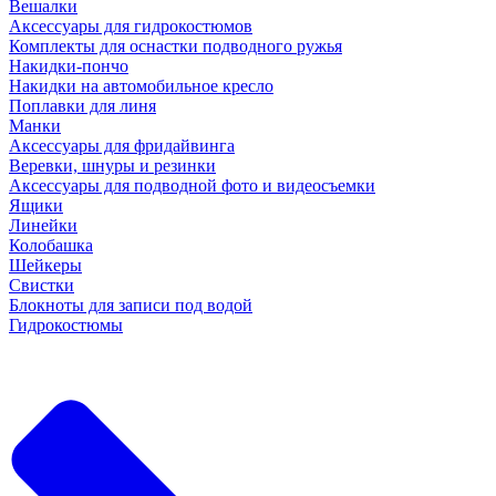
Вешалки
Аксессуары для гидрокостюмов
Комплекты для оснастки подводного ружья
Накидки-пончо
Накидки на автомобильное кресло
Поплавки для линя
Манки
Аксессуары для фридайвинга
Веревки, шнуры и резинки
Аксессуары для подводной фото и видеосъемки
Ящики
Линейки
Колобашка
Шейкеры
Свистки
Блокноты для записи под водой
Гидрокостюмы