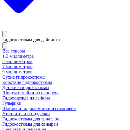
Гидрокостюмы для дайвинга
Все товары
1-3 миллиметра
5 миллиметров
7 миллиметров
9 миллиметров
Сухие гидрокостюмы
Короткие гидрокостюмы
Детские гидрокостюмы
Шорты и майки из неопрена
Гидроодежда из лайкры
Гульфики
Шлемы и подшлемники из неопрена
Утеплители и поддевки
Гидрокостюмы для триатлона
Гидрокостюмы для свимран
Перчатки и рукавицы