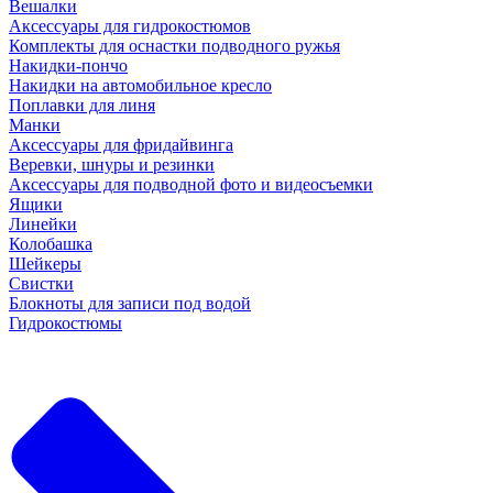
Вешалки
Аксессуары для гидрокостюмов
Комплекты для оснастки подводного ружья
Накидки-пончо
Накидки на автомобильное кресло
Поплавки для линя
Манки
Аксессуары для фридайвинга
Веревки, шнуры и резинки
Аксессуары для подводной фото и видеосъемки
Ящики
Линейки
Колобашка
Шейкеры
Свистки
Блокноты для записи под водой
Гидрокостюмы