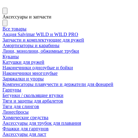
Аксессуары и запчасти
Все товары
Акция Salvimar WILD и WILD PRO
Запчасти и комплектующие для ружей
Амортизаторы и карабины
Лини, монолини, обжимные трубки
Куканы
Катушки для ружей
Наконечники однозубые и бойки
Наконечники многозубые
Заряжалки и упоры
Компенсаторы плавучести и держатели для фонарей
Гарпуны
Бегунки / скользящие втулки
Тяги и зацепы для арбалетов
Тяги для слингов
Линесбросы
Химические средства
Аксессуары для трубок для плавания
Флажки для гарпунов
Аксессуары для ласт