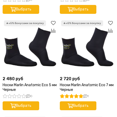
YUPARD
Выбрать
Выбрать
PATHOS
GARMIN
SCORPENA
BEUCHAT
ALPINASUB
SEAC
IMERSION
CRESSI
DEEP MASTER
SAEKO
IST
2 480 руб
2 720 руб
ДайвМир
Носки Marlin Anatomic Eco 5 мм
Носки Marlin Anatomic Eco 7 мм
VECTOR (Вектор)
Черные
Черные
XIFIAS SUB
0
1
MARES
LEADERFINS
Выбрать
Выбрать
BS DIVER