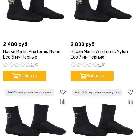
Sopras Sub
ScubaPro
AquaDiscovery
Oceanreef
Aqua Lung
MAC Knife
2 480 руб
2 800 руб
Akvilon
Носки Marlin Anatomic Nylon
Носки Marlin Anatomic Nylon
Eurocylinder Systems
Eco 5 мм Черные
Eco 7 мм Черные
Marset
0
0
BtS
Выбрать
Выбрать
DELFiN
Сибайк (Seabike)
Plano
Sublife
Aerotecnica Coltri
TDE
View
Head
КАМПО