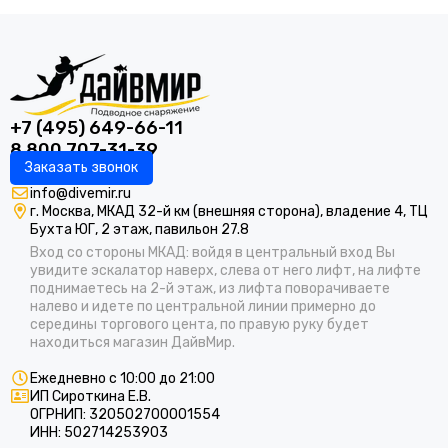
+7 (495) 649-66-11
8 800 707-31-39
Заказать звонок
info@divemir.ru
г. Москва, МКАД 32-й км (внешняя сторона), владение 4, ТЦ
Бухта ЮГ, 2 этаж, павильон 27.8
Вход со стороны МКАД: войдя в центральный вход Вы
увидите эскалатор наверх, слева от него лифт, на лифте
поднимаетесь на 2-й этаж, из лифта поворачиваете
налево и идете по центральной линии примерно до
середины торгового цента, по правую руку будет
находиться магазин ДайвМир.
Ежедневно с 10:00 до 21:00
ИП Сироткина Е.В.
ОГРНИП: 320502700001554
ИНН: 502714253903