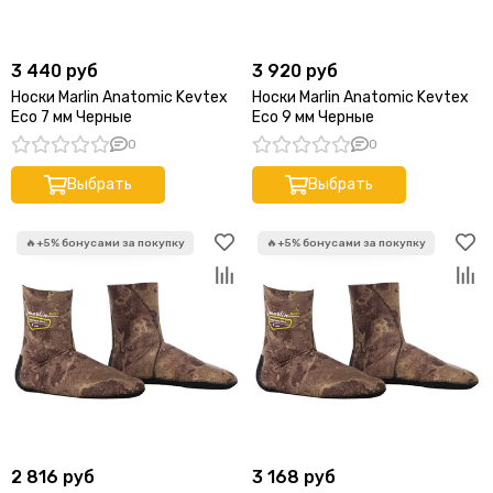
Renata
Сибиар
3 440 руб
3 920 руб
KatranSub
Носки Marlin Anatomic Kevtex
Носки Marlin Anatomic Kevtex
Akuana
Eco 7 мм Черные
Eco 9 мм Черные
0
0
Выбрать
Выбрать
2 816 руб
3 168 руб