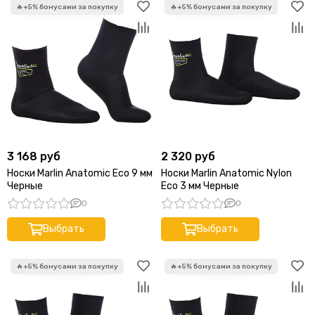
ARMYTEK
Subvenator
ДайвГруз
JS Board
Led Lenser
Epsealon
Sigalsub
ApneaPro
Atmos
Riffe
3 168 руб
2 320 руб
TUSA
Носки Marlin Anatomic Eco 9 мм
Носки Marlin Anatomic Nylon
Черные
Eco 3 мм Черные
Stream Trail
Leech
0
0
Oceanic
Выбрать
Выбрать
Apeks
Waterproof
Aquatec
FanDiver
Shearwater