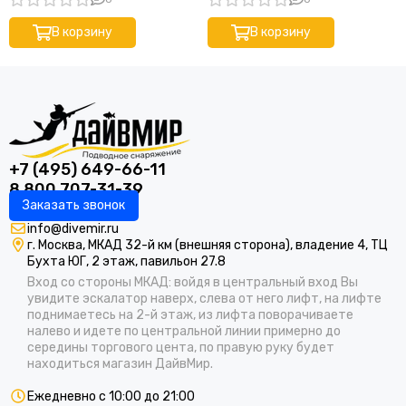
грузовом ремне синяя
YUPARD
В корзину
В корзину
PATHOS
GARMIN
SCORPENA
BEUCHAT
ALPINASUB
SEAC
+7 (495) 649-66-11
IMERSION
8 800 707-31-39
CRESSI
Заказать звонок
DEEP MASTER
info@divemir.ru
SAEKO
г. Москва, МКАД 32-й км (внешняя сторона), владение 4, ТЦ
IST
Бухта ЮГ, 2 этаж, павильон 27.8
ДайвМир
Вход со стороны МКАД: войдя в центральный вход Вы
VECTOR (Вектор)
увидите эскалатор наверх, слева от него лифт, на лифте
поднимаетесь на 2-й этаж, из лифта поворачиваете
XIFIAS SUB
налево и идете по центральной линии примерно до
MARES
середины торгового цента, по правую руку будет
LEADERFINS
находиться магазин ДайвМир.
BS DIVER
Ежедневно с 10:00 до 21:00