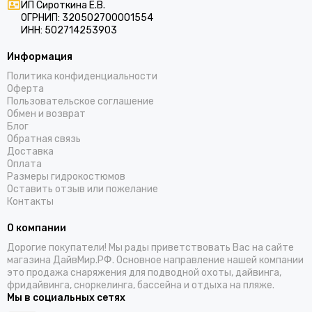
ARMYTEK
ИП Сироткина Е.В.
Subvenator
ОГРНИП: 320502700001554
ИНН: 502714253903
ДайвГруз
JS Board
Информация
Led Lenser
Политика конфиденциальности
Epsealon
Оферта
Пользовательское соглашение
Sigalsub
Обмен и возврат
ApneaPro
Блог
Atmos
Обратная связь
Доставка
Riffe
Оплата
TUSA
Размеры гидрокостюмов
Stream Trail
Оставить отзыв или пожелание
Контакты
Leech
Oceanic
О компании
Apeks
Дорогие покупатели! Мы рады приветствовать Вас на сайте
Waterproof
магазина ДайвМир.РФ. Основное направление нашей компании
Aquatec
это продажа снаряжения для подводной охоты, дайвинга,
фридайвинга, сноркелинга, бассейна и отдыха на пляже.
FanDiver
Мы в социальных сетях
Shearwater