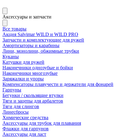
Аксессуары и запчасти
Все товары
Акция Salvimar WILD и WILD PRO
Запчасти и комплектующие для ружей
Амортизаторы и карабины
Лини, монолини, обжимные трубки
Куканы
Катушки для ружей
Наконечники однозубые и бойки
Наконечники многозубые
Заряжалки и упоры
Компенсаторы плавучести и держатели для фонарей
Гарпуны
Бегунки / скользящие втулки
Тяги и зацепы для арбалетов
Тяги для слингов
Линесбросы
Химические средства
Аксессуары для трубок для плавания
Флажки для гарпунов
Аксессуары для ласт