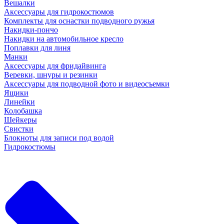
Вешалки
Аксессуары для гидрокостюмов
Комплекты для оснастки подводного ружья
Накидки-пончо
Накидки на автомобильное кресло
Поплавки для линя
Манки
Аксессуары для фридайвинга
Веревки, шнуры и резинки
Аксессуары для подводной фото и видеосъемки
Ящики
Линейки
Колобашка
Шейкеры
Свистки
Блокноты для записи под водой
Гидрокостюмы