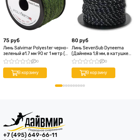
75 руб
80 руб
Линь Salvimar Polyester черно-
Линь SevenSub Dyneema
зеленый ø1.7 мм 90 кг 1 метр (в
(Дайнема 1,8 мм, в катушке
катушке 50 м)
400 м, нагрузка 180 кг, черно-
0
0
белый, цена за 1м)
В корзину
В корзину
+7 (495) 649-66-11