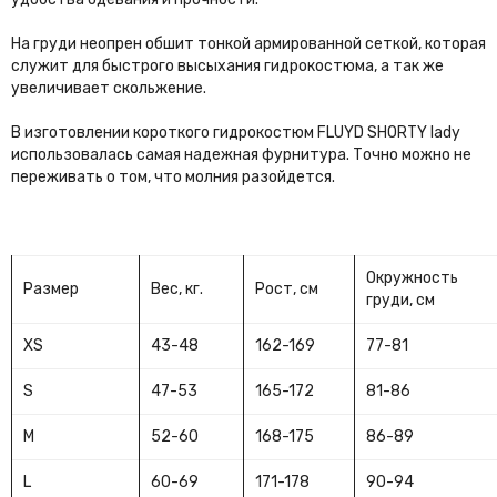
На груди неопрен обшит тонкой армированной сеткой, которая
служит для быстрого высыхания гидрокостюма, а так же
увеличивает скольжение.
В изготовлении короткого гидрокостюм FLUYD SHORTY lady
использовалась самая надежная фурнитура. Точно можно не
переживать о том, что молния разойдется.
Окружность
Размер
Вес, кг.
Рост, см
груди, см
XS
43-48
162-169
77-81
S
47-53
165-172
81-86
M
52-60
168-175
86-89
L
60-69
171-178
90-94