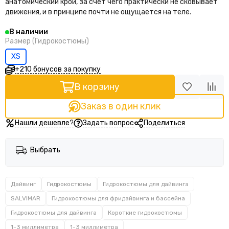
анатомический крой, за счет чего практически не сковывает
движения, и в принципе почти не ощущается на теле.
В наличии
Размер (Гидрокостюмы)
XS
+210 бонусов за покупку
В корзину
Заказ в один клик
Нашли дешевле?
Задать вопрос
Поделиться
Выбрать
Дайвинг
Гидрокостюмы
Гидрокостюмы для дайвинга
SALVIMAR
Гидрокостюмы для фридайвинга и бассейна
Гидрокостюмы для дайвинга
Короткие гидрокостюмы
1-3 миллиметра
1-3 миллиметра