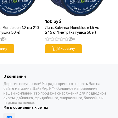
160 руб
20
r Monoblue ø1,2 мм 210
Линь Salvimar Monoblue ø1,5 мм
Ли
атушка 50 м)
245 кг 1 метр (катушка 50 м)
кг
0
0
зину
В корзину
О компании
Дорогие покупатели! Мы рады приветствовать Вас на
сайте магазина ДайвМир.РФ. Основное направление
нашей компании это продажа снаряжения для подводной
охоты, дайвинга, фридайвинга, сноркелинга, бассейна и
отдыха на пляже.
Мы в социальных сетях