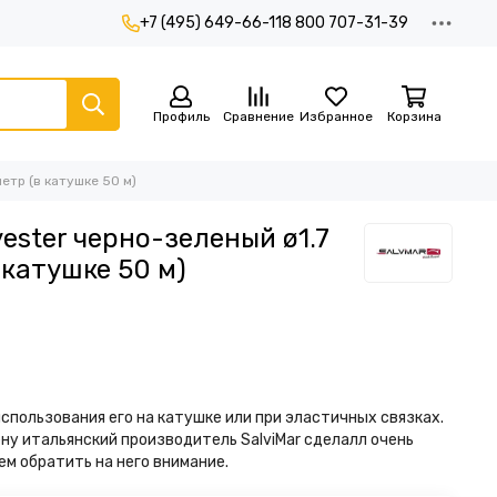
+7 (495) 649-66-11
8 800 707-31-39
Профиль
Сравнение
Избранное
Корзина
метр (в катушке 50 м)
yester черно-зеленый ø1.7
в катушке 50 м)
спользования его на катушке или при эластичных связках.
ну итальянский производитель SalviMar сделалл очень
м обратить на него внимание.