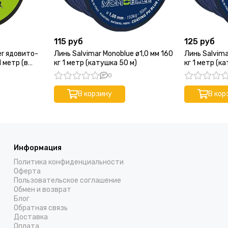
115 руб
125 руб
er ядовито-
Линь Salvimar Monoblue ø1,0 мм 160
Линь Salvima
1 метр (в
кг 1 метр (катушка 50 м)
кг 1 метр (к
0
В корзину
В кор
Информация
Политика конфиденциальности
Оферта
Пользовательское соглашение
Обмен и возврат
Блог
Обратная связь
Доставка
Оплата