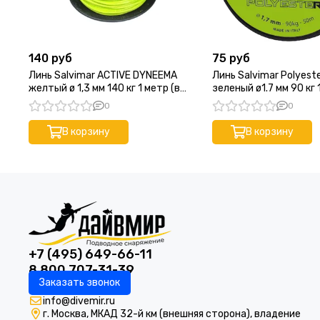
140 руб
75 руб
Линь Salvimar ACTIVE DYNEEMA
Линь Salvimar Polyest
желтый ø 1,3 мм 140 кг 1 метр (в
зеленый ø1.7 мм 90 кг 
катушке 50 м)
катушке 50 м)
0
0
В корзину
В корзину
+7 (495) 649-66-11
8 800 707-31-39
Заказать звонок
info@divemir.ru
г. Москва, МКАД 32-й км (внешняя сторона), владение