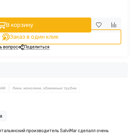
В корзину
Заказ в один клик
ь вопрос
Поделиться
MAR
Лини, монолини, обжимные трубки
а
итальянский производитель SalviMar сделалл очень