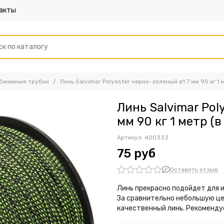
акты
обжимные трубки
Линь Salvimar Polyester черно-зеленый ø1.7 мм 90 кг 1 
Линь Salvimar Pol
мм 90 кг 1 метр (
Артикул:
400333
75 руб
Оставить отзыв
Линь прекрасно подойдет для и
За сравнительно небольшую це
качественный линь. Рекомендуе