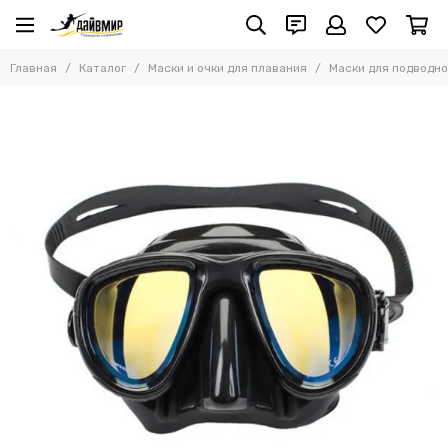
Маски и очки для плавания
Главная
Каталог
Маски и очки для плавания
Маски для подводно
Все товары
Маски для подводной охоты и фридайвинга
Маски для дайвинга и сноркелинга
Полнолицевые маски
Очки для плавания
Наборы: маска с трубкой
Наборы: маска, трубка, ласты
Аксессуары для масок
Маски со сменными линзами с диоптриями
Сменные линзы с диоптриями
Маски с цветным силиконом
Маски с прозрачным силиконом
Маски с черным силиконом
Аксессуары для очков