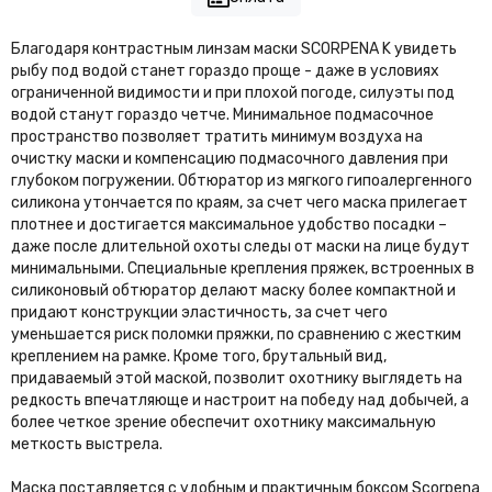
Благодаря контрастным линзам маски SCORPENA K увидеть
рыбу под водой станет гораздо проще - даже в условиях
ограниченной видимости и при плохой погоде, силуэты под
водой станут гораздо четче. Минимальное подмасочное
пространство позволяет тратить минимум воздуха на
очистку маски и компенсацию подмасочного давления при
глубоком погружении. Обтюратор из мягкого гипоалергенного
силикона утончается по краям, за счет чего маска прилегает
плотнее и достигается максимальное удобство посадки –
даже после длительной охоты следы от маски на лице будут
минимальными. Специальные крепления пряжек, встроенных в
силиконовый обтюратор делают маску более компактной и
придают конструкции эластичность, за счет чего
уменьшается риск поломки пряжки, по сравнению с жестким
креплением на рамке. Кроме того, брутальный вид,
придаваемый этой маской, позволит охотнику выглядеть на
редкость впечатляюще и настроит на победу над добычей, а
более четкое зрение обеспечит охотнику максимальную
меткость выстрела.
Маска поставляется с удобным и практичным боксом Scorpena