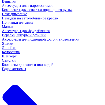
Вешалки
Аксессуары для гидрокостюмов
Комплекты для оснастки подводного ружья
Накидки-пончо
Накидки на автомобильное кресло
Поплавки для линя
Манки
Аксессуары для фридайвинга
Веревки, шнуры и резинки
Аксессуары для подводной фото и видеосъемки
Ящики
Линейки
Колобашка
Шейкеры
Свистки
Блокноты для записи под водой
Гидрокостюмы