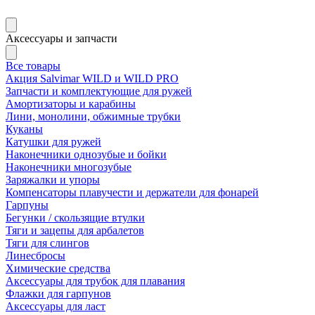
Аксессуары и запчасти
Все товары
Акция Salvimar WILD и WILD PRO
Запчасти и комплектующие для ружей
Амортизаторы и карабины
Лини, монолини, обжимные трубки
Куканы
Катушки для ружей
Наконечники однозубые и бойки
Наконечники многозубые
Заряжалки и упоры
Компенсаторы плавучести и держатели для фонарей
Гарпуны
Бегунки / скользящие втулки
Тяги и зацепы для арбалетов
Тяги для слингов
Линесбросы
Химические средства
Аксессуары для трубок для плавания
Флажки для гарпунов
Аксессуары для ласт