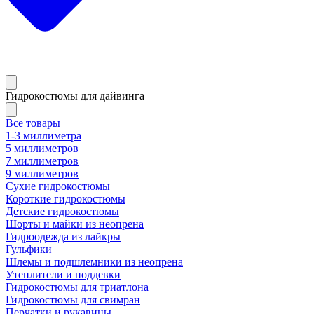
Гидрокостюмы для дайвинга
Все товары
1-3 миллиметра
5 миллиметров
7 миллиметров
9 миллиметров
Сухие гидрокостюмы
Короткие гидрокостюмы
Детские гидрокостюмы
Шорты и майки из неопрена
Гидроодежда из лайкры
Гульфики
Шлемы и подшлемники из неопрена
Утеплители и поддевки
Гидрокостюмы для триатлона
Гидрокостюмы для свимран
Перчатки и рукавицы