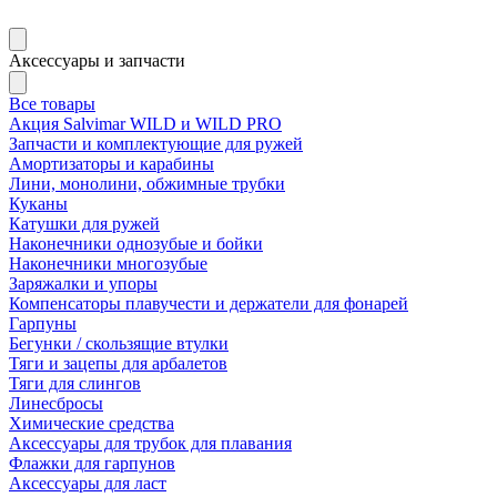
Аксессуары и запчасти
Все товары
Акция Salvimar WILD и WILD PRO
Запчасти и комплектующие для ружей
Амортизаторы и карабины
Лини, монолини, обжимные трубки
Куканы
Катушки для ружей
Наконечники однозубые и бойки
Наконечники многозубые
Заряжалки и упоры
Компенсаторы плавучести и держатели для фонарей
Гарпуны
Бегунки / скользящие втулки
Тяги и зацепы для арбалетов
Тяги для слингов
Линесбросы
Химические средства
Аксессуары для трубок для плавания
Флажки для гарпунов
Аксессуары для ласт