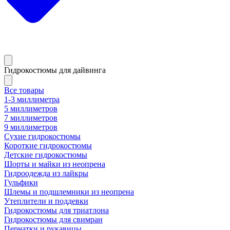
Гидрокостюмы для дайвинга
Все товары
1-3 миллиметра
5 миллиметров
7 миллиметров
9 миллиметров
Сухие гидрокостюмы
Короткие гидрокостюмы
Детские гидрокостюмы
Шорты и майки из неопрена
Гидроодежда из лайкры
Гульфики
Шлемы и подшлемники из неопрена
Утеплители и поддевки
Гидрокостюмы для триатлона
Гидрокостюмы для свимран
Перчатки и рукавицы