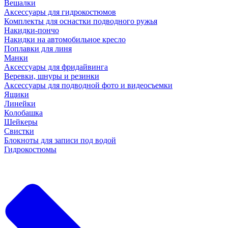
Вешалки
Аксессуары для гидрокостюмов
Комплекты для оснастки подводного ружья
Накидки-пончо
Накидки на автомобильное кресло
Поплавки для линя
Манки
Аксессуары для фридайвинга
Веревки, шнуры и резинки
Аксессуары для подводной фото и видеосъемки
Ящики
Линейки
Колобашка
Шейкеры
Свистки
Блокноты для записи под водой
Гидрокостюмы