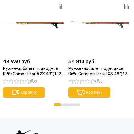
48 930 руб
54 810 руб
Ружье-арбалет подводное
Ружье-арбалет подводное
Riffe Competitor #2X 48"(122
Riffe Competitor #2XS 48"(122
см), 2 кольцевые тяги, гарпун
см), 3 кольцевые тяги, гарпун
0
0
50"(127 см), дерево тиковое
48"(122 см), дерево тиковое
В корзину
В корзину