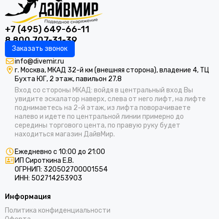
+7 (495) 649-66-11
8 800 707-31-39
Заказать звонок
info@divemir.ru
г. Москва, МКАД 32-й км (внешняя сторона), владение 4, ТЦ
Бухта ЮГ, 2 этаж, павильон 27.8
Вход со стороны МКАД: войдя в центральный вход Вы
увидите эскалатор наверх, слева от него лифт, на лифте
поднимаетесь на 2-й этаж, из лифта поворачиваете
налево и идете по центральной линии примерно до
середины торгового цента, по правую руку будет
находиться магазин ДайвМир.
Ежедневно с 10:00 до 21:00
ИП Сироткина Е.В.
ОГРНИП: 320502700001554
ИНН: 502714253903
Информация
Политика конфиденциальности