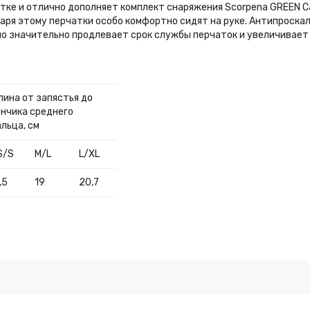
ке и отлично дополняет комплект снаряжения Scorpena GREEN Ca
аря этому перчатки особо комфортно сидят на руке. Антипроск
 оно значительно продлевает срок службы перчаток и увеличивает
лина от запястья до
ончика среднего
альца, см
S/S
M/L
L/XL
,5
19
20,7