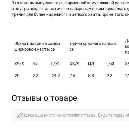
Эта модель выпускается в фирменной камуфляжной расцвет
и внутри покрыт эластичным лайкровым покрытием, благод
трения для более надежного и цепкого хвата. Кроме того,
Д
Обхват ладони в самом
Длина среднего пальца,
к
ширироком месте, см
см
п
XS/S
M/L
L/XL
XS/S
M/L
L/XL
X
20
22
24,2
7,5
8,3
9,2
17
Отзывы о товаре
Здесь еще никто не оставлял отзывы. Будьте первым!