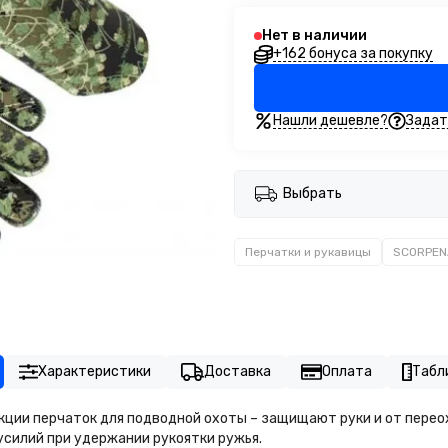
Нет в наличии
+162 бонуса за покупку
Нашли дешевле?
Задат
Выбрать
Перчатки и рукавицы
SCORPEN
Характеристики
Доставка
Оплата
Табл
ции перчаток для подводной охоты – защищают руки и от переох
усилий при удержании рукоятки ружья.