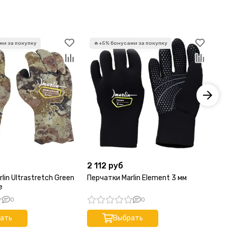
2 112 руб
3 
lin Ultrastretch Green
Перчатки Marlin Element 3 мм
Пе
е
0
0
ать
Выбрать