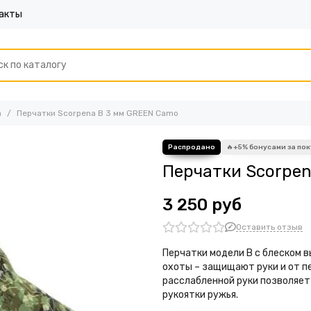
акты
а
Перчатки Scorpena B 3 мм GREEN Camo
Перчатки Scorpen
3 250 руб
Оставить отзыв
Перчатки модели В с блеском 
охоты – защищают руки и от пе
расслабленной руки позволяе
рукоятки ружья.