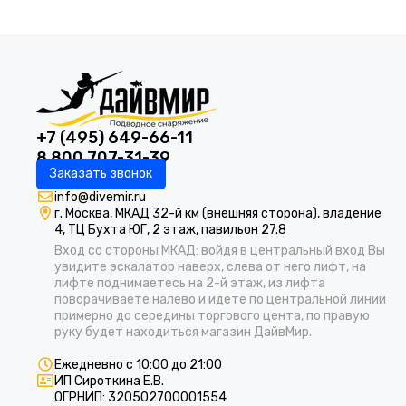
+7 (495) 649-66-11
8 800 707-31-39
Заказать звонок
info@divemir.ru
г. Москва, МКАД 32-й км (внешняя сторона), владение
4, ТЦ Бухта ЮГ, 2 этаж, павильон 27.8
Вход со стороны МКАД: войдя в центральный вход Вы
увидите эскалатор наверх, слева от него лифт, на
лифте поднимаетесь на 2-й этаж, из лифта
поворачиваете налево и идете по центральной линии
примерно до середины торгового цента, по правую
руку будет находиться магазин ДайвМир.
Ежедневно с 10:00 до 21:00
ИП Сироткина Е.В.
ОГРНИП: 320502700001554