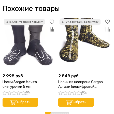
Похожие товары
2 998 руб
2 848 руб
Носки Sargan Мечта
Носки из неопрена Sargan
снегурочки 5 мм
Аргази биоцифровой
камуфляж "РДЕСТ 2.0" 5 мм
0
0
Выбрать
Выбрать