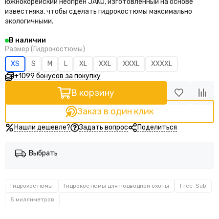
южнокорейский неопрен JAKO, изготовленный на основе
известняка, чтобы сделать гидрокостюмы максимально
экологичными.
В наличии
Размер (Гидрокостюмы)
XS
S
M
L
XL
XXL
XXXL
XXXXL
+1099 бонусов за покупку
В корзину
Заказ в один клик
Нашли дешевле?
Задать вопрос
Поделиться
Выбрать
Гидрокостюмы
Гидрокостюмы для подводной охоты
Free-Sub
5 миллиметров