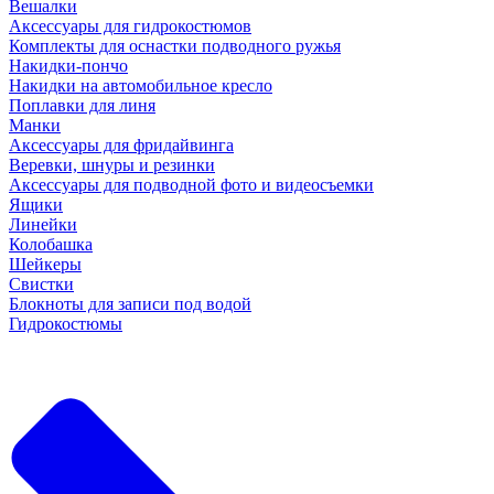
Вешалки
Аксессуары для гидрокостюмов
Комплекты для оснастки подводного ружья
Накидки-пончо
Накидки на автомобильное кресло
Поплавки для линя
Манки
Аксессуары для фридайвинга
Веревки, шнуры и резинки
Аксессуары для подводной фото и видеосъемки
Ящики
Линейки
Колобашка
Шейкеры
Свистки
Блокноты для записи под водой
Гидрокостюмы