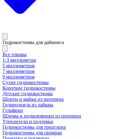
Гидрокостюмы для дайвинга
Все товары
1-3 миллиметра
5 миллиметров
7 миллиметров
9 миллиметров
Сухие гидрокостюмы
Короткие гидрокостюмы
Детские гидрокостюмы
Шорты и майки из неопрена
Гидроодежда из лайкры
Гульфики
Шлемы и подшлемники из неопрена
Утеплители и поддевки
Гидрокостюмы для триатлона
Гидрокостюмы для свимран
Перчатки и рукавицы