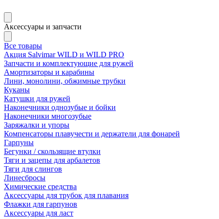
Аксессуары и запчасти
Все товары
Акция Salvimar WILD и WILD PRO
Запчасти и комплектующие для ружей
Амортизаторы и карабины
Лини, монолини, обжимные трубки
Куканы
Катушки для ружей
Наконечники однозубые и бойки
Наконечники многозубые
Заряжалки и упоры
Компенсаторы плавучести и держатели для фонарей
Гарпуны
Бегунки / скользящие втулки
Тяги и зацепы для арбалетов
Тяги для слингов
Линесбросы
Химические средства
Аксессуары для трубок для плавания
Флажки для гарпунов
Аксессуары для ласт