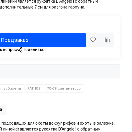
линейки является рукоятка D'Angelo I с обратным
дополнительные 7 см для разгона гарпуна.
Предзаказ
ь вопрос
Поделиться
ья арбалеты
PATHOS
70-79 сантиметров
а
е подходящих для охоты вокруг рифов и охоты в залежке,
 линейки является рукоятка D'Angelo I с обратным