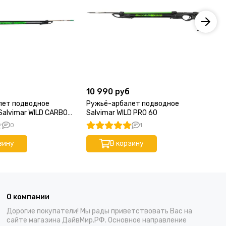
б
10 990 руб
39
лет подводное
Ружьё-арбалет подводное
Ру
Salvimar WILD CARBO
Salvimar WILD PRO 60
RO
0
1
зину
В корзину
О компании
Дорогие покупатели! Мы рады приветствовать Вас на
сайте магазина ДайвМир.РФ. Основное направление