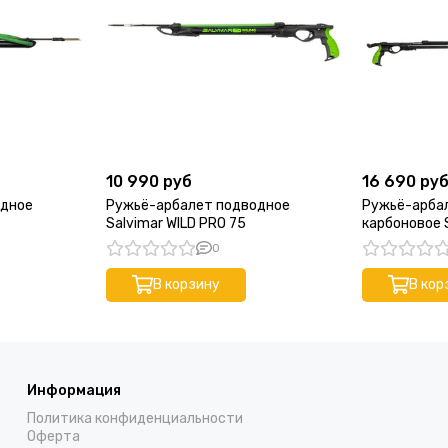
10 990 руб
16 690 ру
одное
Ружьё-арбалет подводное
Ружьё-арба
Salvimar WILD PRO 75
карбоновое 
PRO 75
0
В корзину
В кор
Информация
Политика конфиденциальности
Оферта