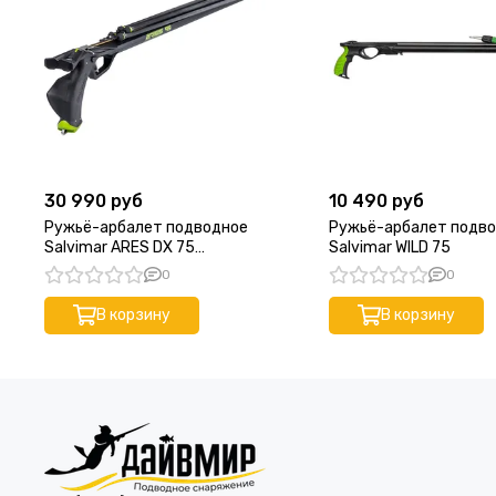
30 990 руб
10 490 руб
Ружьё-арбалет подводное
Ружьё-арбалет подв
Salvimar ARES DX 75
Salvimar WILD 75
(Эргономичная рукоять под
0
0
правую руку)
В корзину
В корзину