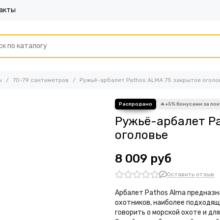
акты
ы
70-79 сантиметров
Ружьё-арбалет Pathos ALMA 75 закрытое оголо
Ружьё-арбалет Pa
оголовье
8 009 руб
Оставить отзыв
Арбалет Pathos Alma предназна
охотников, наиболее подходящи
говорить о морской охоте и дл