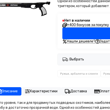
Одной из особенностей данной 
триггером, который добавляет 
Нет в наличии
+400 бонусов за покупку
Нашли дешевле?
Задат
Выбрать
Ружья, арбалеты и слинги
Руж
Описание
Характеристики
Доставка
Оплат
го уровня, так и для продвинутых подводных охотников, наиболе
ыбу в достаточно прозрачной воде. Одной из особенностей данной