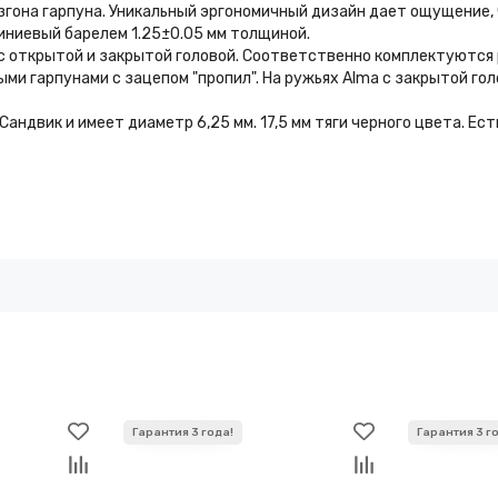
згона гарпуна. Уникальный эргономичный дизайн дает ощущение,
ниевый барелем 1.25±0.05 мм толщиной.
с открытой и закрытой головой. Соответственно комплектуются 
ыми гарпунами с зацепом "пропил". На ружьях Alma с закрытой го
Сандвик и имеет диаметр 6,25 мм. 17,5 мм тяги черного цвета. Е