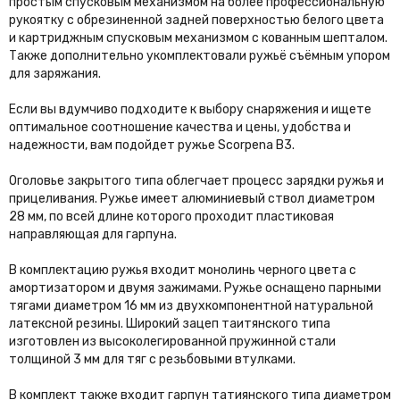
простым спусковым механизмом на более профессиональную
рукоятку с обрезиненной задней поверхностью белого цвета
и картриджным спусковым механизмом с кованным шепталом.
Также дополнительно укомплектовали ружьё съёмным упором
для заряжания.
Если вы вдумчиво подходите к выбору снаряжения и ищете
оптимальное соотношение качества и цены, удобства и
надежности, вам подойдет ружье Scorpena B3.
Оголовье закрытого типа облегчает процесс зарядки ружья и
прицеливания. Ружье имеет алюминиевый ствол диаметром
28 мм, по всей длине которого проходит пластиковая
направляющая для гарпуна.
В комплектацию ружья входит монолинь черного цвета с
амортизатором и двумя зажимами. Ружье оснащено парными
тягами диаметром 16 мм из двухкомпонентной натуральной
латексной резины. Широкий зацеп таитянского типа
изготовлен из высоколегированной пружинной стали
толщиной 3 мм для тяг с резьбовыми втулками.
В комплект также входит гарпун татиянского типа диаметром