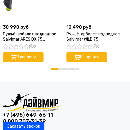
30 990 руб
10 490 руб
Ружьё-арбалет подводное
Ружьё-арбалет подводное
Salvimar ARES DX 75
Salvimar WILD 75
(Эргономичная рукоять под
0
0
правую руку)
В корзину
В корзину
+7 (495) 649-66-11
8 800 707-31-39
Заказать звонок