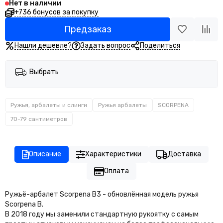
Нет в наличии
+736 бонусов за покупку
Предзаказ
Нашли дешевле?
Задать вопрос
Поделиться
Выбрать
Ружья, арбалеты и слинги
Ружья арбалеты
SCORPENA
70-79 сантиметров
Описание
Характеристики
Доставка
Оплата
Ружьё-арбалет Scorpena В3 - обновлённая модель ружья
Scorpena В.
В 2018 году мы заменили стандартную рукоятку с самым