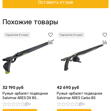
Оставить отзыв
Похожие товары
32 190 руб
42 690 руб
Ружьё-арбалет подводное
Ружьё-арбалет подводное
Salvimar ARES DX 85
Salvimar ARES Carbo 85
(Эргономичная рукоять под
0
0
правую руку)