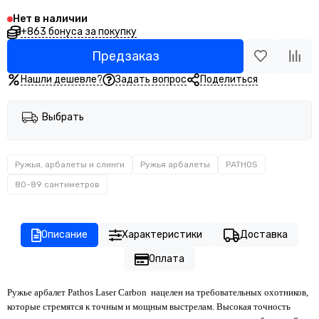
Нет в наличии
+863 бонуса за покупку
Предзаказ
Нашли дешевле?
Задать вопрос
Поделиться
Выбрать
Ружья, арбалеты и слинги
Ружья арбалеты
PATHOS
80-89 сантиметров
Описание
Характеристики
Доставка
Оплата
Ружье арбалет Pathos Laser Carbon нацелен на требовательных охотников,
которые стремятся к точным и мощным выстрелам. Высокая точность