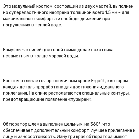
Sopras Sub
Это модульный костюм, состоящий из двух частей, выполнен
ScubaPro
из суперэластичного неопрена толщиной всего 1,5 мм – для
AquaDiscovery
максимального комфорта и свободы движений при
погружениях в теплой воде.
Oceanreef
Aqua Lung
MAC Knife
Akvilon
Камуфляж в синей цветовой гамме делает охотника
Eurocylinder Systems
незаметным в толще морской воды.
Marset
BtS
DELFiN
Костюм отличается эргономичным кроем Ergofit, в котором
Сибайк (Seabike)
каждая деталь проработана для достижения идеального
Plano
прилегания. На спине располагаются специальные контуры,
предотвращающие появление «пузырей».
Sublife
Aerotecnica Coltri
TDE
View
Обтюратор шлема выполнен цельным, на 360°, что
Head
обеспечивает дополнительный комфорт, лучшее прилегание к
лицу и износостойкость. Изнутри края обтюратора имеют
КАМПО