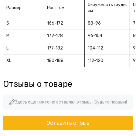
Окружность груди,
О
Размер
Рост, см
см
т
S
166-172
88-96
7
M
172-178
96-104
8
L
177-182
104-112
9
XL
180-188
112-120
9
Отзывы о товаре
Здесь еще никто не оставлял отзывы. Будьте первым!
Оставить отзыв