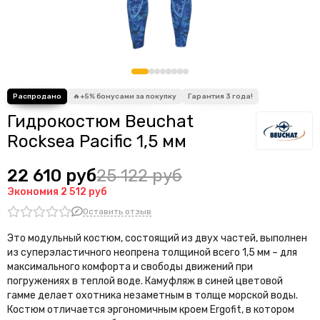
YUPARD
PATHOS
GARMIN
SCORPENA
BEUCHAT
ALPINASUB
SEAC
Гидрокостюм Beuchat
IMERSION
Rocksea Pacific 1,5 мм
CRESSI
DEEP MASTER
22 610 руб
25 122 руб
SAEKO
Экономия
2 512 руб
IST
Оставить отзыв
ДайвМир
VECTOR (Вектор)
Это модульный костюм, состоящий из двух частей, выполнен
из суперэластичного неопрена толщиной всего 1,5 мм – для
XIFIAS SUB
максимального комфорта и свободы движений при
MARES
погружениях в теплой воде. Камуфляж в синей цветовой
LEADERFINS
гамме делает охотника незаметным в толще морской воды.
BS DIVER
Костюм отличается эргономичным кроем Ergofit, в котором