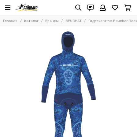
Бренды
Главная
Каталог
Бренды
BEUCHAT
Гидрокостюм Beuchat Rocks
Все товары
Borne
Free-Sub
SevenSub
MARLIN
SALVIMAR
AquaTeam
PELENGAS
C4 CARBON
H.Dessault (C4 Carbon)
OMER
HYDRA
SARGAN
MVD
FEREI
LIITOKALA