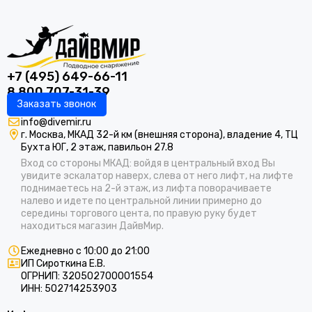
+7 (495) 649-66-11
8 800 707-31-39
Заказать звонок
info@divemir.ru
г. Москва, МКАД 32-й км (внешняя сторона), владение 4, ТЦ
Бухта ЮГ, 2 этаж, павильон 27.8
Вход со стороны МКАД: войдя в центральный вход Вы
увидите эскалатор наверх, слева от него лифт, на лифте
поднимаетесь на 2-й этаж, из лифта поворачиваете
налево и идете по центральной линии примерно до
середины торгового цента, по правую руку будет
находиться магазин ДайвМир.
Ежедневно с 10:00 до 21:00
ИП Сироткина Е.В.
ОГРНИП: 320502700001554
ИНН: 502714253903