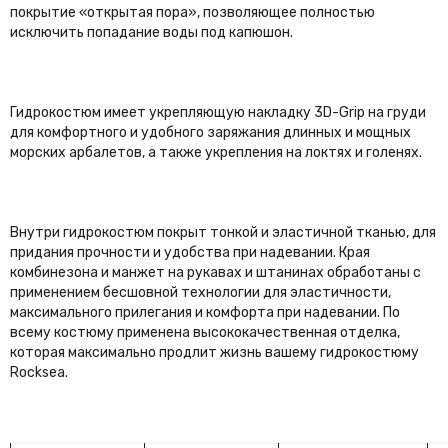
покрытие «открытая пора», позволяющее полностью
Renata
исключить попадание воды под капюшон.
Сибиар
KatranSub
Akuana
Гидрокостюм имеет укрепляющую накладку 3D-Grip на груди
для комфортного и удобного заряжания длинных и мощных
морских арбалетов, а также укрепления на локтях и голенях.
Внутри гидрокостюм покрыт тонкой и эластичной тканью, для
придания прочности и удобства при надевании. Края
комбинезона и манжет на рукавах и штанинах обработаны с
применением бесшовной технологии для эластичности,
максимального прилегания и комфорта при надевании. По
всему костюму применена высококачественная отделка,
которая максимально продлит жизнь вашему гидрокостюму
Rocksea.