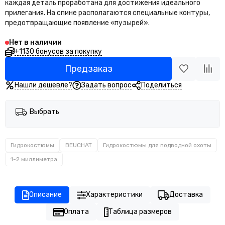
ARMYTEK
каждая деталь проработана для достижения идеального
прилегания. На спине располагаются специальные контуры,
Subvenator
предотвращающие появление «пузырей».
ДайвГруз
JS Board
Нет в наличии
Led Lenser
+1130 бонусов за покупку
Epsealon
Предзаказ
Sigalsub
Нашли дешевле?
Задать вопрос
Поделиться
ApneaPro
Atmos
Riffe
Выбрать
TUSA
Stream Trail
Leech
Гидрокостюмы
BEUCHAT
Гидрокостюмы для подводной охоты
Oceanic
1-2 миллиметра
Apeks
Waterproof
Aquatec
Описание
Характеристики
Доставка
FanDiver
Оплата
Таблица размеров
Shearwater