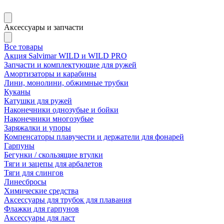
Аксессуары и запчасти
Все товары
Акция Salvimar WILD и WILD PRO
Запчасти и комплектующие для ружей
Амортизаторы и карабины
Лини, монолини, обжимные трубки
Куканы
Катушки для ружей
Наконечники однозубые и бойки
Наконечники многозубые
Заряжалки и упоры
Компенсаторы плавучести и держатели для фонарей
Гарпуны
Бегунки / скользящие втулки
Тяги и зацепы для арбалетов
Тяги для слингов
Линесбросы
Химические средства
Аксессуары для трубок для плавания
Флажки для гарпунов
Аксессуары для ласт