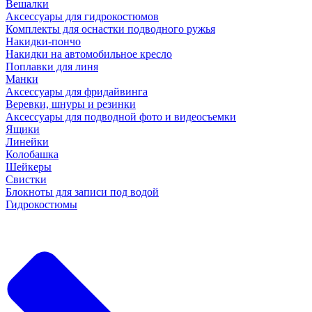
Вешалки
Аксессуары для гидрокостюмов
Комплекты для оснастки подводного ружья
Накидки-пончо
Накидки на автомобильное кресло
Поплавки для линя
Манки
Аксессуары для фридайвинга
Веревки, шнуры и резинки
Аксессуары для подводной фото и видеосъемки
Ящики
Линейки
Колобашка
Шейкеры
Свистки
Блокноты для записи под водой
Гидрокостюмы