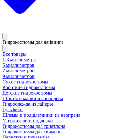
Гидрокостюмы для дайвинга
Все товары
1-3 миллиметра
5 миллиметров
7 миллиметров
9 миллиметров
Сухие гидрокостюмы
Короткие гидрокостюмы
Детские гидрокостюмы
Шорты и майки из неопрена
Гидроодежда из лайкры
Гульфики
Шлемы и подшлемники из неопрена
Утеплители и поддевки
Гидрокостюмы для триатлона
Гидрокостюмы для свимран
Перчатки и рукавицы