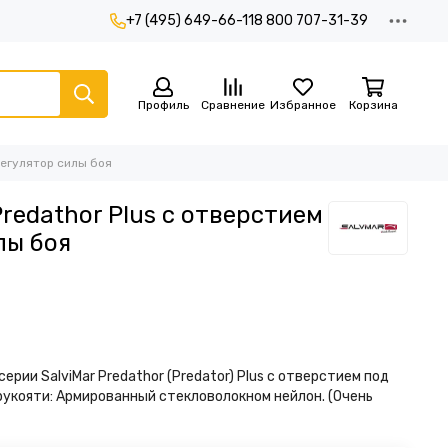
+7 (495) 649-66-11
8 800 707-31-39
Профиль
Сравнение
Избранное
Корзина
регулятор силы боя
Predathor Plus с отверстием
лы боя
ерии SalviMar Predathor (Predator) Plus с отверстием под
рукояти: Армированный стекловолокном нейлон. (Очень