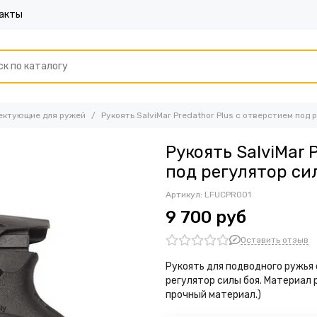
акты
лектующие для ружей
Рукоять SalviMar Predathor Plus с отверстием под 
Рукоять SalviMar 
под регулятор си
Артикул:
LFUCPR001
9 700 руб
Оставить отзыв
Рукоять для подводного ружья с
регулятор силы боя. Материал 
прочный материал.)