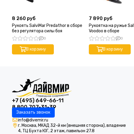
8 260 руб
7 890 руб
Рукоять SalviMar Predathor в сборе
Рукоятка на ружье Sal
без регулятора силы боя
Voodoo в сборе
0
0
В корзину
В корзину
+7 (495) 649-66-11
8 800 707-31-39
Заказать звонок
info@divemir.ru
г. Москва, МКАД 32-й км (внешняя сторона), владение
4, ТЦ Бухта ЮГ, 2 этаж, павильон 27.8