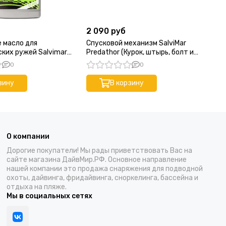
2 090 руб
4 
 масло для
Спусковой механизм SalviMar
Ст
ких ружей Salvimar
Predathor (Курок, штырь, болт и
прокладка)
0
0
зину
В корзину
О компании
Дорогие покупатели! Мы рады приветствовать Вас на
сайте магазина ДайвМир.РФ. Основное направление
нашей компании это продажа снаряжения для подводной
охоты, дайвинга, фридайвинга, сноркелинга, бассейна и
отдыха на пляже.
Мы в социальных сетях