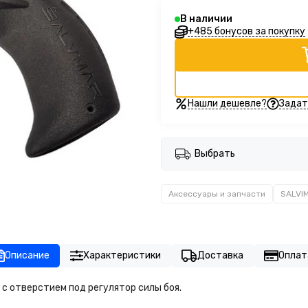
В наличии
+485 бонусов за покупку
Нашли дешевле?
Задат
Выбрать
Аксессуары и запчасти
SALVI
Описание
Характеристики
Доставка
Оплат
s с отверстием под регулятор силы боя.