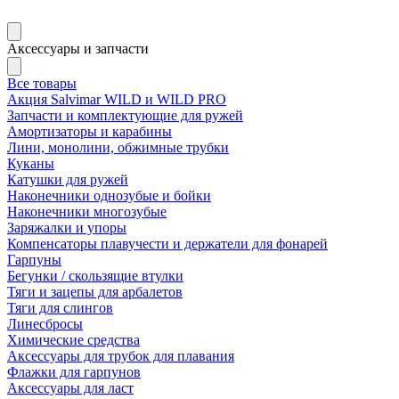
Аксессуары и запчасти
Все товары
Акция Salvimar WILD и WILD PRO
Запчасти и комплектующие для ружей
Амортизаторы и карабины
Лини, монолини, обжимные трубки
Куканы
Катушки для ружей
Наконечники однозубые и бойки
Наконечники многозубые
Заряжалки и упоры
Компенсаторы плавучести и держатели для фонарей
Гарпуны
Бегунки / скользящие втулки
Тяги и зацепы для арбалетов
Тяги для слингов
Линесбросы
Химические средства
Аксессуары для трубок для плавания
Флажки для гарпунов
Аксессуары для ласт