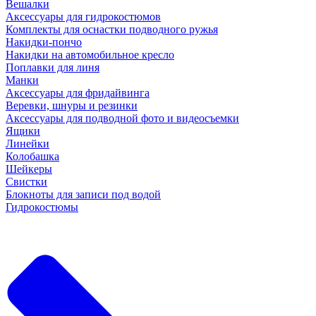
Вешалки
Аксессуары для гидрокостюмов
Комплекты для оснастки подводного ружья
Накидки-пончо
Накидки на автомобильное кресло
Поплавки для линя
Манки
Аксессуары для фридайвинга
Веревки, шнуры и резинки
Аксессуары для подводной фото и видеосъемки
Ящики
Линейки
Колобашка
Шейкеры
Свистки
Блокноты для записи под водой
Гидрокостюмы