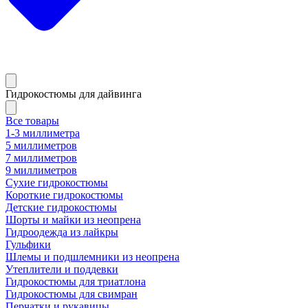
Гидрокостюмы для дайвинга
Все товары
1-3 миллиметра
5 миллиметров
7 миллиметров
9 миллиметров
Сухие гидрокостюмы
Короткие гидрокостюмы
Детские гидрокостюмы
Шорты и майки из неопрена
Гидроодежда из лайкры
Гульфики
Шлемы и подшлемники из неопрена
Утеплители и поддевки
Гидрокостюмы для триатлона
Гидрокостюмы для свимран
Перчатки и рукавицы