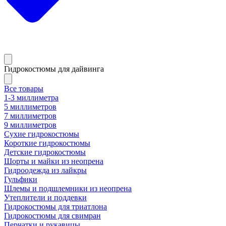
Гидрокостюмы для дайвинга
Все товары
1-3 миллиметра
5 миллиметров
7 миллиметров
9 миллиметров
Сухие гидрокостюмы
Короткие гидрокостюмы
Детские гидрокостюмы
Шорты и майки из неопрена
Гидроодежда из лайкры
Гульфики
Шлемы и подшлемники из неопрена
Утеплители и поддевки
Гидрокостюмы для триатлона
Гидрокостюмы для свимран
Перчатки и рукавицы