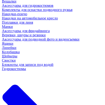
Вешалки
Аксессуары для гидрокостюмов
Комплекты для оснастки подводного ружья
Накидки-пончо
Накидки на автомобильное кресло
Поплавки для линя
Манки
Аксессуары для фридайвинга
Веревки, шнуры и резинки
Аксессуары для подводной фото и видеосъемки
Ящики
Линейки
Колобашка
Шейкеры
Свистки
Блокноты для записи под водой
Гидрокостюмы