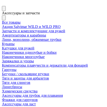
Аксессуары и запчасти
Все товары
Акция Salvimar WILD и WILD PRO
Запчасти и комплектующие для ружей
Амортизаторы и карабины
Лини, монолини, обжимные трубки
Куканы
Катушки для ружей
Наконечники однозубые и бойки
Наконечники многозубые
Заряжалки и упоры
Компенсаторы плавучести и держатели для фонарей
Гарпуны
Бегунки / скользящие втулки
Тяги и зацепы для арбалетов
Тяги для слингов
Линесбросы
Химические средства
Аксессуары для трубок для плавания
Флажки для гарпунов
Аксессуары для ласт