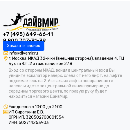
+7 (495) 649-66-11
8 800 707-31-39
Заказать звонок
info@divemir.ru
г. Москва, МКАД 32-й км (внешняя сторона), владение 4, ТЦ
Бухта ЮГ, 2 этаж, павильон 27.8
Вход со стороны МКАД: войдя в центральный вход Вы
увидите эскалатор наверх, слева от него лифт, на лифте
поднимаетесь на 2-й этаж, из лифта поворачиваете
налево и идете по центральной линии примерно до
середины торгового цента, по правую руку будет
находиться магазин ДайвМир.
Ежедневно с 10:00 до 21:00
ИП Сироткина Е.В.
ОГРНИП: 320502700001554
ИНН: 502714253903