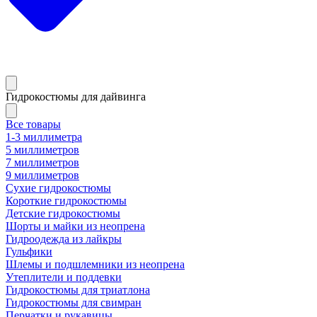
Гидрокостюмы для дайвинга
Все товары
1-3 миллиметра
5 миллиметров
7 миллиметров
9 миллиметров
Сухие гидрокостюмы
Короткие гидрокостюмы
Детские гидрокостюмы
Шорты и майки из неопрена
Гидроодежда из лайкры
Гульфики
Шлемы и подшлемники из неопрена
Утеплители и поддевки
Гидрокостюмы для триатлона
Гидрокостюмы для свимран
Перчатки и рукавицы