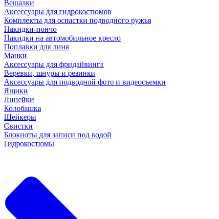
Вешалки
Аксессуары для гидрокостюмов
Комплекты для оснастки подводного ружья
Накидки-пончо
Накидки на автомобильное кресло
Поплавки для линя
Манки
Аксессуары для фридайвинга
Веревки, шнуры и резинки
Аксессуары для подводной фото и видеосъемки
Ящики
Линейки
Колобашка
Шейкеры
Свистки
Блокноты для записи под водой
Гидрокостюмы