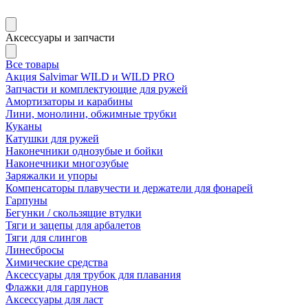
Аксессуары и запчасти
Все товары
Акция Salvimar WILD и WILD PRO
Запчасти и комплектующие для ружей
Амортизаторы и карабины
Лини, монолини, обжимные трубки
Куканы
Катушки для ружей
Наконечники однозубые и бойки
Наконечники многозубые
Заряжалки и упоры
Компенсаторы плавучести и держатели для фонарей
Гарпуны
Бегунки / скользящие втулки
Тяги и зацепы для арбалетов
Тяги для слингов
Линесбросы
Химические средства
Аксессуары для трубок для плавания
Флажки для гарпунов
Аксессуары для ласт