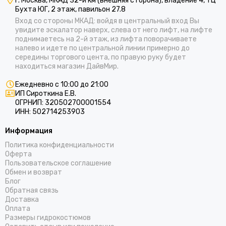
г. Москва, МКАД 32-й км (внешняя сторона), владение 4, ТЦ
Бухта ЮГ, 2 этаж, павильон 27.8
Вход со стороны МКАД: войдя в центральный вход Вы
увидите эскалатор наверх, слева от него лифт, на лифте
поднимаетесь на 2-й этаж, из лифта поворачиваете
налево и идете по центральной линии примерно до
середины торгового цента, по правую руку будет
находиться магазин ДайвМир.
Ежедневно с 10:00 до 21:00
ИП Сироткина Е.В.
ОГРНИП: 320502700001554
ИНН: 502714253903
Информация
Политика конфиденциальности
Оферта
Пользовательское соглашение
Обмен и возврат
Блог
Обратная связь
Доставка
Оплата
Размеры гидрокостюмов