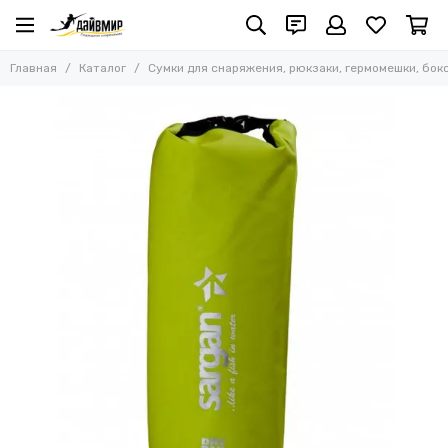
Сумки для снаряжения, рюкзаки, гермомешки,
боксы, питомзы
Главная
Каталог
Сумки для снаряжения, рюкзаки, гермомешки, бок
Все товары
Сумки для снаряжения
Чехлы, сумки и боксы для ружей
Гермомешки
Сумки ласт и масок
Сумки для грузов
Рюкзаки и поясные сумки
Боксы водонепроницаемые (аквабоксы)
Чехлы водонепроницаемые для гаджетов
Питомзы и сетчатые мешки
Складные ведра
Сумки - каны
Аптечки
Тубусы