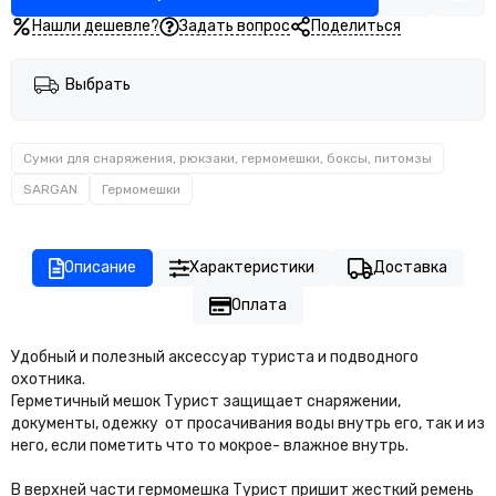
Нашли дешевле?
Задать вопрос
Поделиться
Выбрать
Сумки для снаряжения, рюкзаки, гермомешки, боксы, питомзы
SARGAN
Гермомешки
Описание
Характеристики
Доставка
Оплата
Удобный и полезный аксессуар туриста и подводного
охотника.
Герметичный мешок Турист защищает снаряжении,
документы, одежку от просачивания воды внутрь его, так и из
него, если пометить что то мокрое- влажное внутрь.
В верхней части гермомешка Турист пришит жесткий ремень