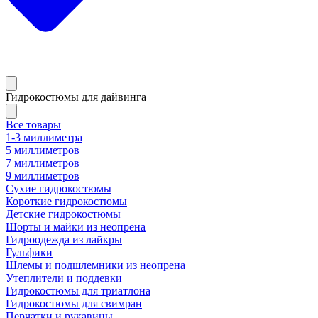
Гидрокостюмы для дайвинга
Все товары
1-3 миллиметра
5 миллиметров
7 миллиметров
9 миллиметров
Сухие гидрокостюмы
Короткие гидрокостюмы
Детские гидрокостюмы
Шорты и майки из неопрена
Гидроодежда из лайкры
Гульфики
Шлемы и подшлемники из неопрена
Утеплители и поддевки
Гидрокостюмы для триатлона
Гидрокостюмы для свимран
Перчатки и рукавицы