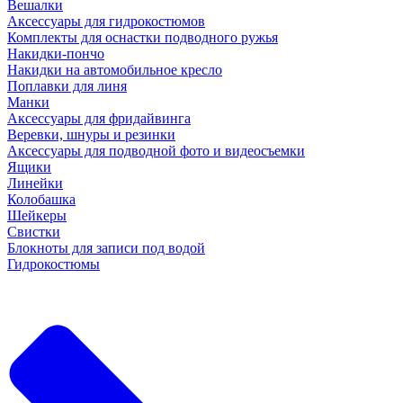
Вешалки
Аксессуары для гидрокостюмов
Комплекты для оснастки подводного ружья
Накидки-пончо
Накидки на автомобильное кресло
Поплавки для линя
Манки
Аксессуары для фридайвинга
Веревки, шнуры и резинки
Аксессуары для подводной фото и видеосъемки
Ящики
Линейки
Колобашка
Шейкеры
Свистки
Блокноты для записи под водой
Гидрокостюмы