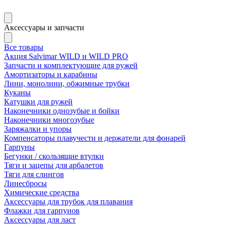
Аксессуары и запчасти
Все товары
Акция Salvimar WILD и WILD PRO
Запчасти и комплектующие для ружей
Амортизаторы и карабины
Лини, монолини, обжимные трубки
Куканы
Катушки для ружей
Наконечники однозубые и бойки
Наконечники многозубые
Заряжалки и упоры
Компенсаторы плавучести и держатели для фонарей
Гарпуны
Бегунки / скользящие втулки
Тяги и зацепы для арбалетов
Тяги для слингов
Линесбросы
Химические средства
Аксессуары для трубок для плавания
Флажки для гарпунов
Аксессуары для ласт