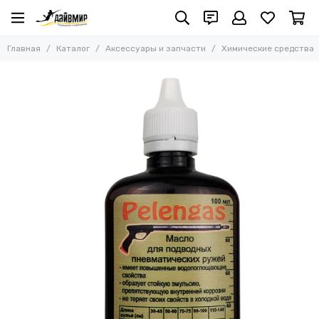
Аксессуары и запчасти
Главная
Каталог
Аксессуары и запчасти
Химические средства
Все товары
Акция Salvimar WILD и WILD PRO
Запчасти и комплектующие для ружей
Амортизаторы и карабины
Лини, монолини, обжимные трубки
Куканы
Катушки для ружей
Наконечники однозубые и бойки
Наконечники многозубые
Заряжалки и упоры
Компенсаторы плавучести и держатели для фонарей
Гарпуны
Бегунки / скользящие втулки
Тяги и зацепы для арбалетов
Тяги для слингов
Линесбросы