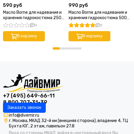
590 руб
990 руб
Масло Borne для надевания и
Масло Borne для надевания и
хранения гидрокостюма 250
хранения гидрокостюма 500
мл
мл
0
2
В корзину
В корзину
+7 (495) 649-66-11
8 800 707-31-39
Заказать звонок
info@divemir.ru
г. Москва, МКАД 32-й км (внешняя сторона), владение 4, ТЦ
Бухта ЮГ, 2 этаж, павильон 27.8
Вход со стороны МКАД: войдя в центральный вход Вы