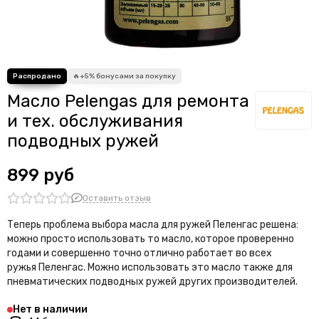
Химические средства
Аксессуары для трубок для плавания
Флажки для гарпунов
Аксессуары для ласт
Вешалки
Масло Pelengas для ремонта
Аксессуары для гидрокостюмов
Комплекты для оснастки подводного ружья
и тех. обслуживания
Накидки-пончо
подводных ружей
Накидки на автомобильное кресло
Поплавки для линя
899 руб
Манки
Оставить отзыв
Аксессуары для фридайвинга
Веревки, шнуры и резинки
Теперь проблема выбора масла для ружей
Пеленгас
решена:
Аксессуары для подводной фото и видеосъемки
можно просто использовать то масло, которое проверенно
Ящики
годами и совершенно точно отлично работает во всех
ружья
Пеленгас
. Можно использовать это масло также для
Линейки
пневматических подводных ружей других производителей.
Колобашка
Шейкеры
Нет в наличии