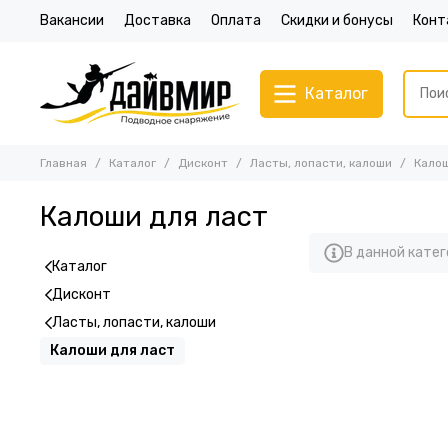
Вакансии
Доставка
Оплата
Скидки и бонусы
Конт
Каталог
Главная
Каталог
Дисконт
Ласты, лопасти, калоши
Калош
Калоши для ласт
В данной катег
Каталог
Дисконт
Ласты, лопасти, калоши
Калоши для ласт