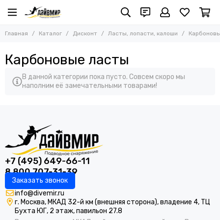
Главная
Каталог
Дисконт
Ласты, лопасти, калоши
Карбоновы
Карбоновые ласты
В данной категории пока пусто. Совсем скоро мы
наполним её замечательными товарами!
+7 (495) 649-66-11
8 800 707-31-39
Заказать звонок
info@divemir.ru
г. Москва, МКАД 32-й км (внешняя сторона), владение 4, ТЦ
Бухта ЮГ, 2 этаж, павильон 27.8