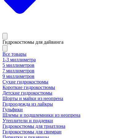
Гидрокостюмы для дайвинга
Все товары
1-3 миллиметра
5 миллиметров
7 миллиметров
9 миллиметров
Сухие гидрокостюмы
Короткие гидрокостюмы
Детские гидрокостюмы
Шорты и майки из неопрена
Гидроодежда из лайкры
Гульфики
Шлемы и подшлемники из неопрена
Утеплители и поддевки
Гидрокостюмы для триатлона
Гидрокостюмы для свимран
Перчатки и рукавицы