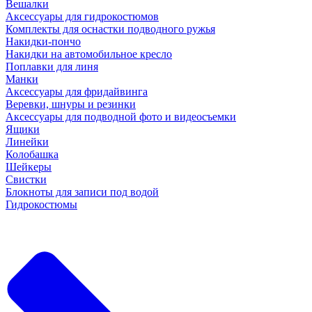
Вешалки
Аксессуары для гидрокостюмов
Комплекты для оснастки подводного ружья
Накидки-пончо
Накидки на автомобильное кресло
Поплавки для линя
Манки
Аксессуары для фридайвинга
Веревки, шнуры и резинки
Аксессуары для подводной фото и видеосъемки
Ящики
Линейки
Колобашка
Шейкеры
Свистки
Блокноты для записи под водой
Гидрокостюмы