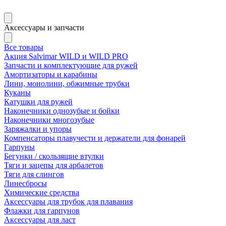
Аксессуары и запчасти
Все товары
Акция Salvimar WILD и WILD PRO
Запчасти и комплектующие для ружей
Амортизаторы и карабины
Лини, монолини, обжимные трубки
Куканы
Катушки для ружей
Наконечники однозубые и бойки
Наконечники многозубые
Заряжалки и упоры
Компенсаторы плавучести и держатели для фонарей
Гарпуны
Бегунки / скользящие втулки
Тяги и зацепы для арбалетов
Тяги для слингов
Линесбросы
Химические средства
Аксессуары для трубок для плавания
Флажки для гарпунов
Аксессуары для ласт