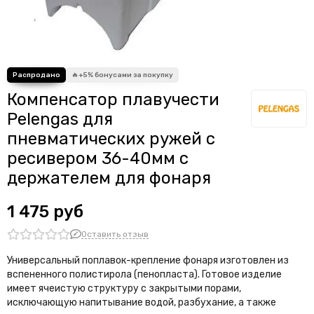
Химические средства
Аксессуары для трубок для плавания
Флажки для гарпунов
Аксессуары для ласт
Вешалки
Компенсатор плавучести
Аксессуары для гидрокостюмов
Комплекты для оснастки подводного ружья
Pelengas для
Накидки-пончо
пневматических ружей с
Накидки на автомобильное кресло
ресивером 36-40мм с
Поплавки для линя
держателем для фонаря
Манки
Аксессуары для фридайвинга
1 475 руб
Веревки, шнуры и резинки
Аксессуары для подводной фото и видеосъемки
Оставить отзыв
Ящики
Универсальный поплавок-крепление фонаря изготовлен из
Линейки
вспененного полистирола (пенопласта). Готовое изделие
Колобашка
имеет ячеистую структуру с закрытыми порами,
Шейкеры
исключающую напитывание водой, разбухание, а также