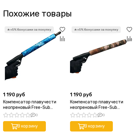
Похожие товары
1 190 руб
1 190 руб
Компенсатор плавучести
Компенсатор плавучести
неопреновый Free-Sub
неопреновый Free-Sub
Yamamoto 39 Protective
Yamamoto 39 Protective Saros
0
0
Demre Blue 35 см
35 см
В корзину
В корзину