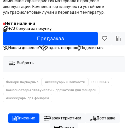
Свистки
изменение характеристик материала в процессе
эксплуатации. Компенсатор плавучести устойчив к
Блокноты для записи под водой
ультрафиолетовым лучам и перепадам температур.
Нет в наличии
+73 бонуса за покупку
Предзаказ
Нашли дешевле?
Задать вопрос
Поделиться
Выбрать
Фонари подводные
Аксессуары и запчасти
PELENGAS
Компенсаторы плавучести и держатели для фонарей
Аксессуары для фонарей
Описание
Характеристики
Доставка
Оплата