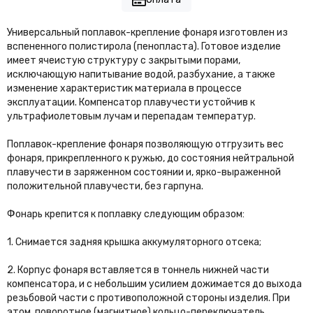
Универсальный поплавок-крепление фонаря изготовлен из
вспененного полистирола (пенопласта). Готовое изделие
имеет ячеистую структуру с закрытыми порами,
исключающую напитывание водой, разбухание, а также
изменение характеристик материала в процессе
эксплуатации. Компенсатор плавучести устойчив к
ультрафиолетовым лучам и перепадам температур.
Поплавок-крепление фонаря позволяющую отгрузить вес
фонаря, прикрепленного к ружью, до состояния нейтральной
плавучести в заряженном состоянии и, ярко-выраженной
положительной плавучести, без гарпуна.
Фонарь крепится к поплавку следующим образом:
1. Снимается задняя крышка аккумуляторного отсека;
2. Корпус фонаря вставляется в тоннель нижней части
компенсатора, и с небольшим усилием дожимается до выхода
резьбовой части с противоположной стороны изделия. При
этом, поворотное (магнитное) кольцо-переключатель