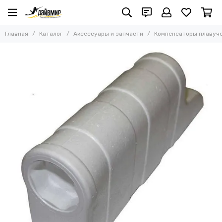
Аксессуары и запчасти
Главная
Каталог
Аксессуары и запчасти
Компенсаторы плавуче
Все товары
Акция Salvimar WILD и WILD PRO
Запчасти и комплектующие для ружей
Амортизаторы и карабины
Лини, монолини, обжимные трубки
Куканы
Катушки для ружей
Наконечники однозубые и бойки
Наконечники многозубые
Заряжалки и упоры
Компенсаторы плавучести и держатели для фонарей
Гарпуны
Бегунки / скользящие втулки
Тяги и зацепы для арбалетов
Тяги для слингов
Линесбросы