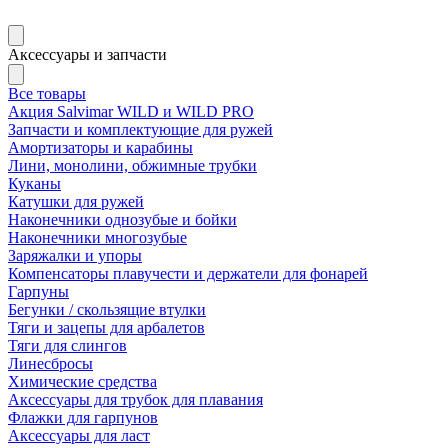
Аксессуары и запчасти
Все товары
Акция Salvimar WILD и WILD PRO
Запчасти и комплектующие для ружей
Амортизаторы и карабины
Лини, монолини, обжимные трубки
Куканы
Катушки для ружей
Наконечники однозубые и бойки
Наконечники многозубые
Заряжалки и упоры
Компенсаторы плавучести и держатели для фонарей
Гарпуны
Бегунки / скользящие втулки
Тяги и зацепы для арбалетов
Тяги для слингов
Линесбросы
Химические средства
Аксессуары для трубок для плавания
Флажки для гарпунов
Аксессуары для ласт