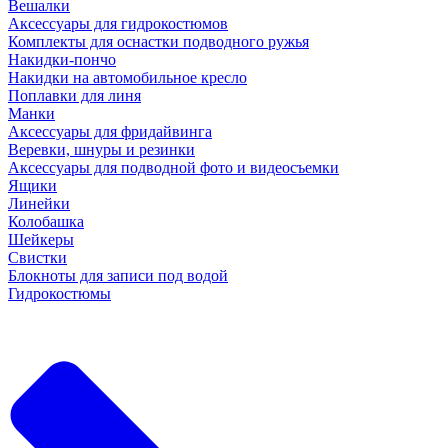
Вешалки
Аксессуары для гидрокостюмов
Комплекты для оснастки подводного ружья
Накидки-пончо
Накидки на автомобильное кресло
Поплавки для линя
Манки
Аксессуары для фридайвинга
Веревки, шнуры и резинки
Аксессуары для подводной фото и видеосъемки
Ящики
Линейки
Колобашка
Шейкеры
Свистки
Блокноты для записи под водой
Гидрокостюмы