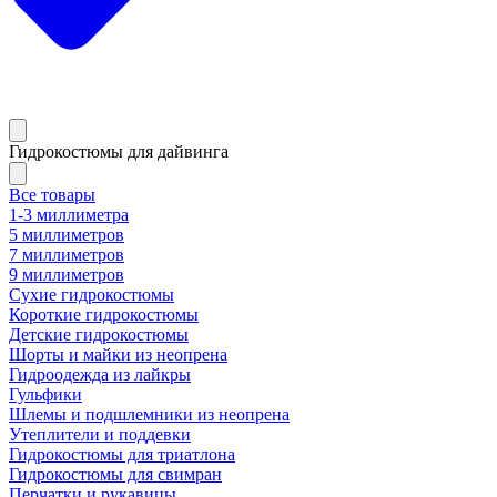
Гидрокостюмы для дайвинга
Все товары
1-3 миллиметра
5 миллиметров
7 миллиметров
9 миллиметров
Сухие гидрокостюмы
Короткие гидрокостюмы
Детские гидрокостюмы
Шорты и майки из неопрена
Гидроодежда из лайкры
Гульфики
Шлемы и подшлемники из неопрена
Утеплители и поддевки
Гидрокостюмы для триатлона
Гидрокостюмы для свимран
Перчатки и рукавицы