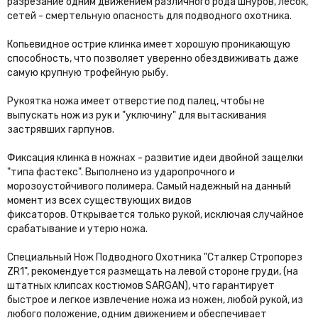
разрезание одним движением различного рода шнуров, лесок,
сетей - смертельную опасность для подводного охотника.
Копьевидное острие клинка имеет хорошую проникающую
способность, что позволяет уверенно обездвиживать даже
самую крупную трофейную рыбу.
Рукоятка ножа имеет отверстие под палец, чтобы не
выпускать нож из рук и "уключину" для вытаскивания
застрявших гарпунов.
Фиксация клинка в ножнах - развитие идеи двойной защелки
"типа фастекс". Выполнено из ударопрочного и
морозоустойчивого полимера. Самый надежный на данный
момент из всех существующих видов
фиксаторов.
Открывается только рукой, исключая случайное
срабатывание и утерю ножа.
Специальный Нож Подводного Охотника "Сталкер Стропорез
ZR1", рекомендуется размещать на левой стороне груди, (на
штатных клипсах костюмов SARGAN), что гарантирует
быстрое и легкое извлечение ножа из ножен, любой рукой, из
любого положение, одним движением и обеспечивает