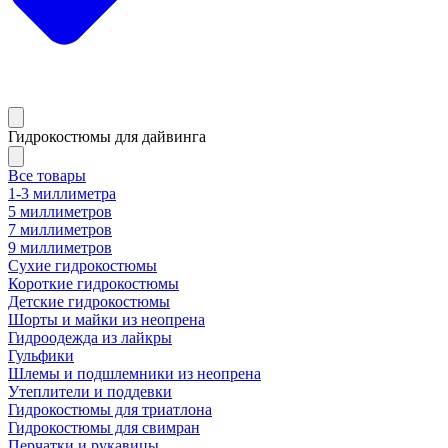
Гидрокостюмы для дайвинга
Все товары
1-3 миллиметра
5 миллиметров
7 миллиметров
9 миллиметров
Сухие гидрокостюмы
Короткие гидрокостюмы
Детские гидрокостюмы
Шорты и майки из неопрена
Гидроодежда из лайкры
Гульфики
Шлемы и подшлемники из неопрена
Утеплители и поддевки
Гидрокостюмы для триатлона
Гидрокостюмы для свимран
Перчатки и рукавицы