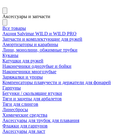
Аксессуары и запчасти
Все товары
Акция Salvimar WILD и WILD PRO
Запчасти и комплектующие для ружей
Амортизаторы и карабины
Лини, монолини, обжимные трубки
Куканы
Катушки для ружей
Наконечники однозубые и бойки
Наконечники многозубые
Заряжалки и упоры
Компенсаторы плавучести и держатели для фонарей
Гарпуны
Бегунки / скользящие втулки
Тяги и зацепы для арбалетов
Тяги для слингов
Линесбросы
Химические средства
Аксессуары для трубок для плавания
Флажки для гарпунов
Аксессуары для ласт