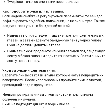
Two piece - очки со сменными переносицами.
Как подобрать очки для плавания:
Если модель снабжена регулируемой перемычкой, то ее надо
зафиксировать в удобном положении, но не очень туго. Так же
следует поступить с бандажной лентой.
Надевать очки следует так:
вначале приложите линзы к
глазам, а затем наденьте бандажную ленту через голову.
Очки не должны давить на глаза.
Снимать очки:
проденьте кончики пальцев под бандажную
ленту с боков головы и ведите их к затылку. Затем снимите
ленту через голову.
Уход за очками для плавания:
Берегите линзы от грязи и пыли, которые могут повредить их
поверхность. После использования промойте очки в чистой,
прохладной воде и просушите.
Нельзя
протирать линзы очков изнутри и под прямыми
солнечными лучами.
Очки не подходят для игр в воде и вне ее.