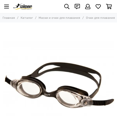
Маски и очки для плавания
Главная
Каталог
Маски и очки для плавания
Очки для плавания
Все товары
Маски для подводной охоты и фридайвинга
Маски для дайвинга и сноркелинга
Полнолицевые маски
Очки для плавания
Наборы: маска с трубкой
Наборы: маска, трубка, ласты
Аксессуары для масок
Маски со сменными линзами с диоптриями
Сменные линзы с диоптриями
Маски с цветным силиконом
Маски с прозрачным силиконом
Маски с черным силиконом
Аксессуары для очков