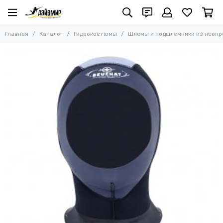
Гидрокостюмы
Главная
Каталог
Гидрокостюмы
Шлемы и подшлемники из неопр
Все товары
Гидрокостюмы для подводной охоты
Гидрокостюмы для фридайвинга и бассейна
Гидрокостюмы для дайвинга
Сухие гидрокостюмы
Короткие гидрокостюмы
Детские гидрокостюмы
Шорты и майки из неопрена
Гидроодежда из лайкры
Гульфики
Шлемы и подшлемники из неопрена
Утеплители и поддевки
Гидрокостюмы для триатлона
Гидрокостюмы для свимран