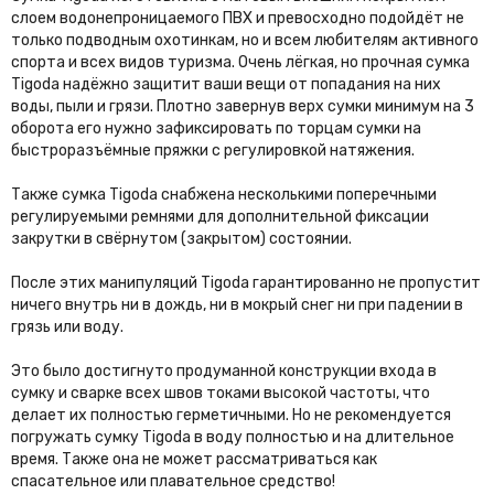
слоем водонепроницаемого ПВХ и превосходно подойдёт не
только подводным охотинкам, но и всем любителям активного
спорта и всех видов туризма.
Очень лёгкая, но прочная сумка
Tigoda надёжно защитит ваши вещи от попадания на них
воды, пыли и грязи. Плотно завернув верх сумки минимум на 3
оборота его нужно зафиксировать по торцам сумки на
быстроразъёмные пряжки с регулировкой натяжения.
Также сумка Tigoda снабжена несколькими поперечными
регулируемыми ремнями для дополнительной фиксации
закрутки в свёрнутом (закрытом) состоянии.
После этих манипуляций Tigoda гарантированно не пропустит
ничего внутрь ни в дождь, ни в мокрый снег ни при падении в
грязь или воду.
Это было достигнуто продуманной конструкции входа в
сумку и сварке всех швов токами высокой частоты, что
делает их полностью герметичными. Но не рекомендуется
погружать сумку Tigoda в воду полностью и на длительное
время. Также она не может рассматриваться как
спасательное или плавательное средство!