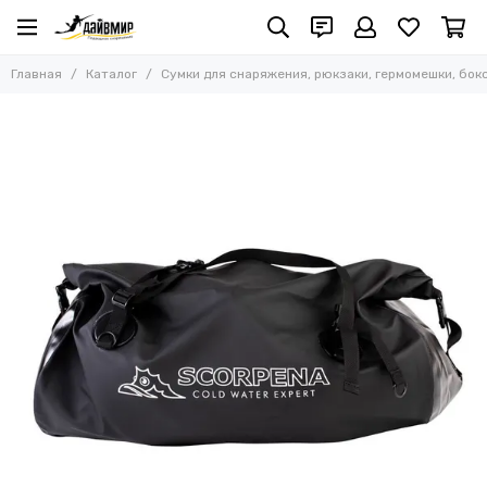
Сумки для снаряжения, рюкзаки, гермомешки,
боксы, питомзы
Главная
Каталог
Сумки для снаряжения, рюкзаки, гермомешки, бок
Все товары
Сумки для снаряжения
Чехлы, сумки и боксы для ружей
Гермомешки
Сумки ласт и масок
Сумки для грузов
Рюкзаки и поясные сумки
Боксы водонепроницаемые (аквабоксы)
Чехлы водонепроницаемые для гаджетов
Питомзы и сетчатые мешки
Складные ведра
Сумки - каны
Аптечки
Тубусы