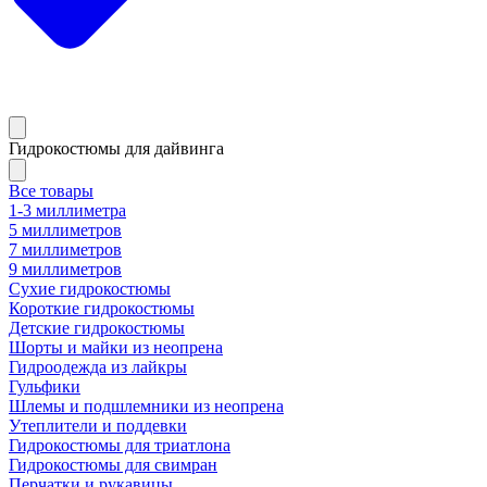
Гидрокостюмы для дайвинга
Все товары
1-3 миллиметра
5 миллиметров
7 миллиметров
9 миллиметров
Сухие гидрокостюмы
Короткие гидрокостюмы
Детские гидрокостюмы
Шорты и майки из неопрена
Гидроодежда из лайкры
Гульфики
Шлемы и подшлемники из неопрена
Утеплители и поддевки
Гидрокостюмы для триатлона
Гидрокостюмы для свимран
Перчатки и рукавицы