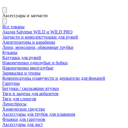
Аксессуары и запчасти
Все товары
Акция Salvimar WILD и WILD PRO
Запчасти и комплектующие для ружей
Амортизаторы и карабины
Лини, монолини, обжимные трубки
Куканы
Катушки для ружей
Наконечники однозубые и бойки
Наконечники многозубые
Заряжалки и упоры
Компенсаторы плавучести и держатели для фонарей
Гарпуны
Бегунки / скользящие втулки
Тяги и зацепы для арбалетов
Тяги для слингов
Линесбросы
Химические средства
Аксессуары для трубок для плавания
Флажки для гарпунов
Аксессуары для ласт