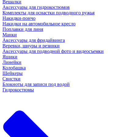
Вешалки
Аксессуары для гидрокостюмов
Комплекты для оснастки подводного ружья
Накидки-пончо
Накидки на автомобильное кресло
Поплавки для линя
Манки
Аксессуары для фридайвинга
Веревки, шнуры и резинки
Аксессуары для подводной фото и видеосъемки
Ящики
Линейки
Колобашка
Шейкеры
Свистки
Блокноты для записи под водой
Гидрокостюмы