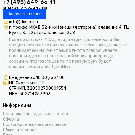
+7 (495) 649-66-11
8 800 707-31-39
Заказать звонок
info@divemir.ru
г. Москва, МКАД 32-й км (внешняя сторона), владение 4, ТЦ
Бухта ЮГ, 2 этаж, павильон 27.8
Вход со стороны МКАД: войдя в центральный вход Вы
увидите эскалатор наверх, слева от него лифт, на лифте
поднимаетесь на 2-й этаж, из лифта поворачиваете
налево и идете по центральной линии примерно до
середины торгового цента, по правую руку будет
находиться магазин ДайвМир.
Ежедневно с 10:00 до 21:00
ИП Сироткина Е.В.
ОГРНИП: 320502700001554
ИНН: 502714253903
Информация
Политика конфиденциальности
Оферта
Пользовательское соглашение
Обмен и возврат