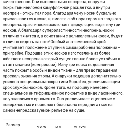
качественное. Они выполнены из неопрена, снаружи
покрытым нейлоном камуфляжной расцветки, а внутри
неопрен - открытая пора, благодаря чему носки буквально
присасывается к коже, и, вместе с обтюратором из гладкого
неопрена, практически исключает циркуляцию воды внутри
носков. А благодаря суперэластичности неопрена, носки
отлично тянутся и, в сочетании с великолепным кроем, будут
отлично сидеть на ноге! Особый анатомический крой
учитывает положение ступни в самом рабочем положении –
при гребке. Подошва этих носков изготовлена из более
жёсткого неопрена который существенно более устойчив к
стаптыванию (компрессии). Изнутри носка подошвенная
часть покрыта особым видом ткани - для предотвращения
проскальзывания стопы. А снаружи подошва дополнительно
усилена специальным покрытием Supratex, увеличивающим
срок службы носков. Кроме того, на подошву нанесено
специальное антифрикционное покрытие в виде лаконичного,
но узнаваемого орнамента. Оно увеличивает сцепление с
поверхностью и позволяет безопасно передвигаться на
самом непредсказуемом рельефе на суше.
Размер
XS/S
M/L
XL/XXL