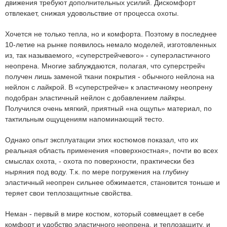
движения требуют дополнительных усилий. Дискомфорт
отвлекает, снижая удовольствие от процесса охоты.
Хочется не только тепла, но и комфорта. Поэтому в последнее
10-летие на рынке появилось немало моделей, изготовленных
из, так называемого, «суперстрейчевого» - суперэластичного
неопрена. Многие заблуждаются, полагая, что суперстрейч
получен лишь заменой ткани покрытия - обычного нейлона на
нейлон с лайкрой. В «суперстрейче» к эластичному неопрену
подобран эластичный нейлон с добавлением лайкры.
Получился очень мягкий, приятный «на ощупь» материал, по
тактильным ощущениям напоминающий тесто.
Однако опыт эксплуатации этих костюмов показал, что их
реальная область применения «поверхностная», почти во всех
смыслах охота, - охота по поверхности, практически без
ныряния под воду. Т.к. по мере погружения на глубину
эластичный неопрен сильнее обжимается, становится тоньше и
теряет свои теплозащитные свойства.
Неман - первый в мире костюм, который совмещает в себе
комфорт и удобство эластичного неопрена, и теплозащиту, и