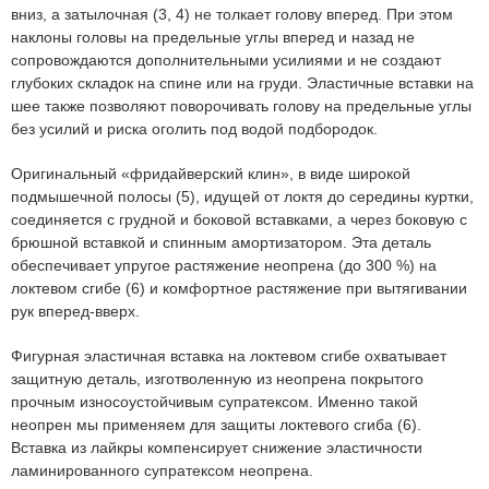
вниз, а затылочная
(3, 4)
не толкает голову вперед. При этом
наклоны головы на предельные углы вперед и назад не
сопровождаются дополнительными усилиями и не создают
глубоких складок на спине или на груди. Эластичные вставки на
шее также позволяют поворочивать голову на предельные углы
без усилий и риска оголить под водой подбородок.
Оригинальный «фридайверский клин», в виде широкой
подмышечной полосы
(5)
, идущей от локтя до середины куртки,
соединяется с грудной и боковой вставками, а через боковую с
брюшной вставкой и спинным амортизатором. Эта деталь
обеспечивает упругое растяжение неопрена
(до 300 %)
на
локтевом сгибе
(6)
и комфортное растяжение при вытягивании
рук вперед-вверх.
Фигурная эластичная вставка на локтевом сгибе охватывает
защитную деталь, изготволенную из неопрена покрытого
прочным износоустойчивым супратексом. Именно такой
неопрен мы применяем для защиты локтевого сгиба
(6)
.
Вставка из лайкры компенсирует снижение эластичности
ламинированного супратексом неопрена.