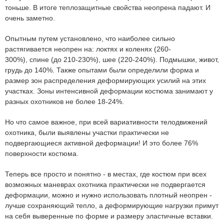
тоньше. В итоге теплозащитные свойства неопрена падают. И
очень заметно.
Опытным путем установлено, что наиболее сильно
растягивается неопрен на:
локтях и коленях
(260-
300%),
спине
(до 210-230%),
шее
(220-240%). Подмышки, живот,
грудь до
140%
. Также опытами были определили форма и
размер зон распределения деформирующих усилий на этих
участках. Зоны интенсивной деформации костюма занимают у
разных охотников не более
18-24%
.
Но что самое важное, при всей вариативности телодвижений
охотника, были выявлены участки практически не
подвергающиеся активной деформации! И это
более 76%
поверхности костюма
.
Теперь все просто и понятно - в местах, где костюм при всех
возможных маневрах охотника практически не подвергается
деформации, можно и нужно использовать
плотный неопрен -
лучше сохраняющий тепло, а деформирующие нагрузки примут
на себя
выверенные по форме и размеру
эластичные вставки
.