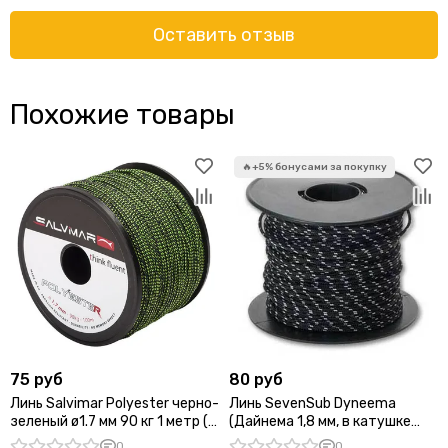
Оставить отзыв
Похожие товары
75 руб
80 руб
Линь Salvimar Polyester черно-
Линь SevenSub Dyneema
зеленый ø1.7 мм 90 кг 1 метр (в
(Дайнема 1,8 мм, в катушке
катушке 50 м)
400 м, нагрузка 180 кг, черно-
0
0