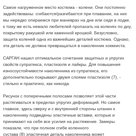
Самое нагруженное место костюма - колени. Они постоянно
задействованы: сгибаются/разгибаются при плавании, на них
мы нередко опираемся при маневрах на дне или сидя в лодке,
к тому же есть немало любителей пропахать на коленях по дну,
покрытому ракушкой или каменной крошкой. Безусловно,
защита коленей одна из важнейших деталей костюма. Однако,
эта деталь не должна превращаться в наколенник хоккеиста.
САРГАН нашел оптимальное сочетание защитных и упругих
свойств супратекса, пластизоля и лайкры. Для повышения
износоустойчивости наколенника из супратекса, его
дополнительно покрывают двумя слоями пластизоля
(7)
, -
стильно и практично, как никогда.
Рисунок с поперечными полосами позволяет этой части
растягиваться в пределах упругих деформаций. Но самое
главное, здесь сверху и с внутренней стороны штанин к
наколеннику подведены эластичные вставки, которые и
принимают на себя все усилия на растяжение. Замеры
показали, что при полном сгибе коленного
сустава
(8)
эластичная деталь наколенника может