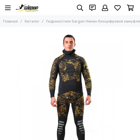
Главная
Каталог
Гидрокостюм Sargan Неман биоцифровой камуфляж